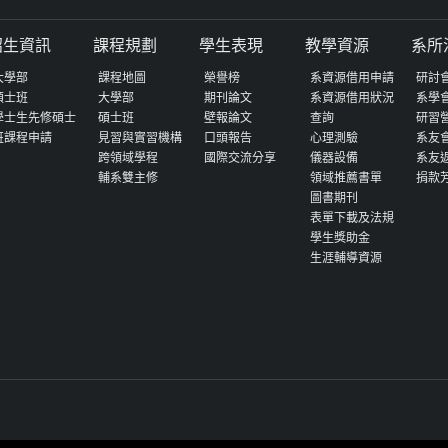
招生資訊
課程規劃
學生表現
教學資源
系所
大學部
課程地圖
榮譽榜
系資源借用申請
研討
碩士班
大學部
期刊論文
系資源借用狀況
系學
學士生先修碩士
碩士班
壁報論文
查詢
研習
班課程申請
見習與實習機構
口頭報告
心理測驗
系友
跨領域學程
國際交流分享
儀器設備
系友
輔系雙主修
領域推薦書單
捐款
圖書期刊
表單下載及法規
學生獎助金
生涯輔導資源