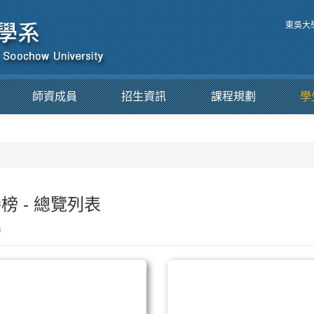
東吳大
師資成員
招生資訊
課程規劃
學
榜 - 總覽列表
榜