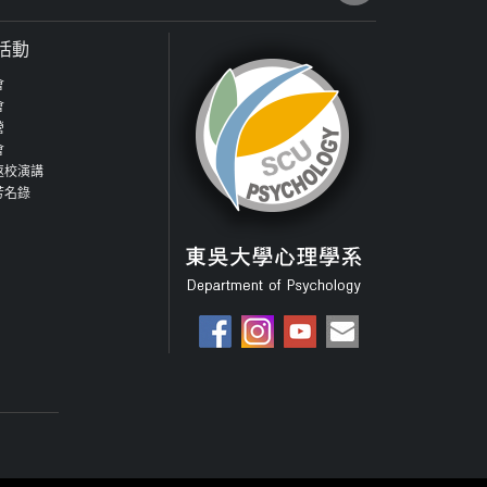
活動
會
會
營
會
返校演講
芳名錄