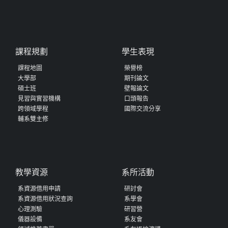
課程規劃
學生表現
課程地圖
榮譽榜
大學部
期刊論文
碩士班
壁報論文
見習與實習機構
口頭報告
跨領域學程
國際交流分享
輔系雙主修
教學資源
系所活動
系資源借用申請
研討會
系資源借用狀況查詢
系學會
心理測驗
研習營
儀器設備
系友會