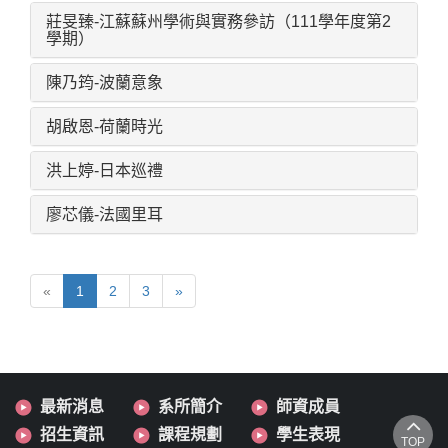
莊旻臻-江蘇蘇州學術與實務參訪（111學年度第2
學期）
陳乃筠-波蘭意象
胡啟恩-荷蘭時光
洪上婷-日本巡禮
廖芯儀-法國里耳
«
1
2
3
»
最新消息
系所簡介
師資成員
招生資訊
課程規劃
學生表現
TOP