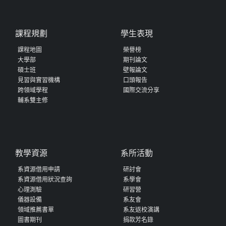
課程規劃
學生表現
課程地圖
榮譽榜
大學部
期刊論文
碩士班
壁報論文
見習與實習機構
口頭報告
跨領域學程
國際交流分享
輔系雙主修
教學資源
系所活動
系資源借用申請
研討會
系資源借用狀況查詢
系學會
心理測驗
研習營
儀器設備
系友會
領域推薦書單
系友返校演講
圖書期刊
捐款芳名錄