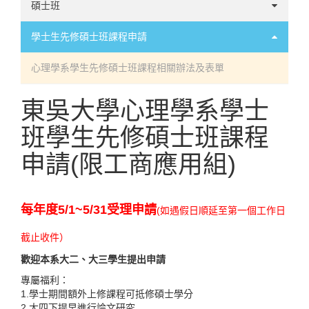
轉學
碩士班
轉系
甄試
學士生先修碩士班課程申請
抵免須知
考試
心理學系學生先修碩士班課程相關辦法及表單
東吳大學心理學系學士
班學生先修碩士班課程
申請(限工商應用組)
每年度5/1~5/31受理申請
(如遇假日順延至第一個工作日
截止收件）
歡迎本系大二、大三學生提出申請
專屬福利：
1.學士期間額外上修課程可抵修碩士學分
2.大四下提早進行論文研究