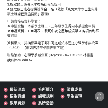
3.錄取碩士班者入學後補助報名費用
4.錄取碩士班者提供獎學金一名（依據「東吳大學學士生先修
碩士班課程實施要點」辦理）
申請資格及資料準備：
🍀申請資格：本系學士班二、三年級學生得向本系提出申請
🍀申請資料：1.申請表 2.載明名次之歷年成績單 3.各項有利審
查資料
資料繳交：掃描檔案電子郵件寄送或紙本逕送心理學系辦公室
（L303） 【申請表請至相關表單下載】
聯絡洽詢：心理學系辦公室 (02)2881-9471 #6892 林祕書
gigi@scu.edu.tw
最新消息
系所簡介
師資成員
招生資訊
課程規劃
學生表現
TOP
教學資源
系所活動