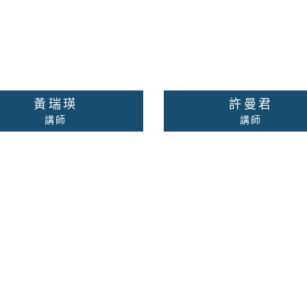
絡老師
詳細資料
聯絡老師
詳細
黃瑞瑛
許曼君
講師
講師
業復健諮商、身心障礙者職
校內分機：無
輔導評量、生涯發展及職業
能評估、兒童團體及個別行
矯治、兒童學習問題診斷、
童學習潛能評估、家屬個別
諮商治療。
校內分機：無
絡老師
詳細資料
聯絡老師
詳細