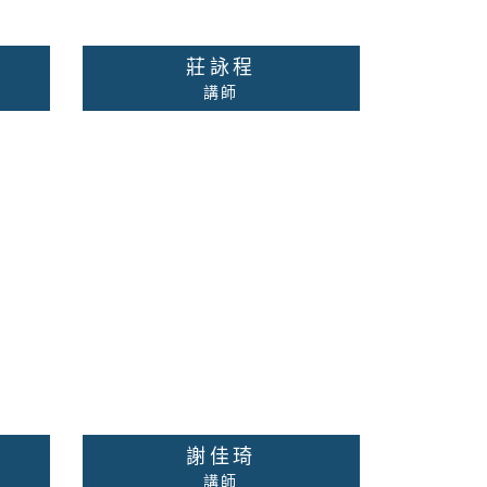
莊詠程
講師
諮商心理學、性別心理學
校內分機：無
資料
聯絡老師
詳細資料
謝佳琦
講師