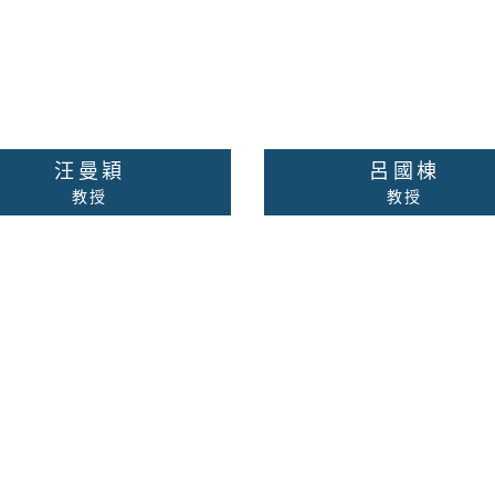
汪曼穎
呂國棟
教授
教授
覺心理學、設計心理學、眼
神經藥理學、神經病理
動、消費者心理學
校內分機：無
校內分機：
工商心理行為洞察
絡老師
詳細資料
聯絡老師
詳細