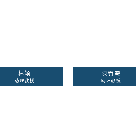
絡老師
詳細資料
聯絡老師
詳細
林穎
陳宥霖
助理教授
助理教授
神醫學、睡眠醫學、老人精
心理測驗、因素分析、結
神醫學、臨床心理治療
程模型、機器學習
校內分機：
校內分機：