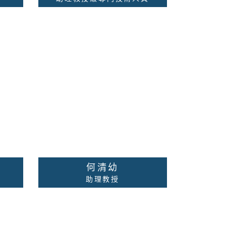
兒童發展、學習障礙及情緒行
為評估。腦部傷病之心智功能
評估及復健諮商
校內分機：
資料
聯絡老師
詳細資料
何清幼
助理教授
源發
校內分機：無