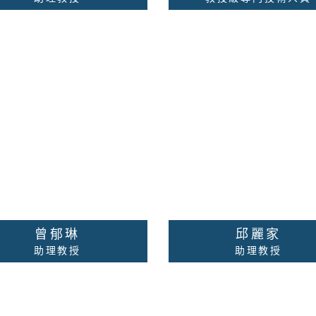
募甄選、團隊建立、員工激
校內分機：無
、領導心理學、跨部門溝
通、情緒管理、生涯規劃
校內分機：無
絡老師
詳細資料
聯絡老師
詳細
曾郁琳
邱麗家
助理教授
助理教授
校內分機：無
共通核心職能、人力資
展、生命教育
校內分機：無