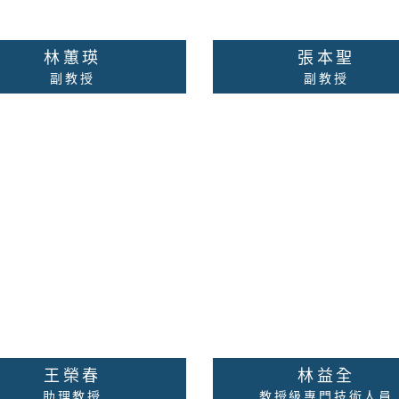
林蕙瑛
張本聖
副教授
副教授
場人際關係、諮商理論與技
變態心理學、心理病理學
、團體諮商、婚姻諮商與家
知心理衡鑑、性格心理衡
庭治療、性諮商與性治療
臨床心理治療、情緒管理
商心理學。
校內分機：無
校內分機：
絡老師
詳細資料
聯絡老師
詳細
王榮春
林益全
助理教授
教授級專門技術人員