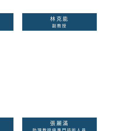
林克能
副教授
、認
臨床神經心理學、神經心理衡
鑑、
鑑、老化與認知功能變化及評
、諮
估、失智症評量與診斷 。
校內分機：無
資料
聯絡老師
詳細資料
張麗滿
助理教授級專門技術人員