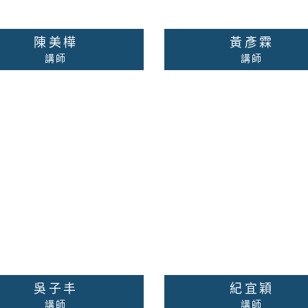
陳美樺
黃彥霖
講師
講師
校內分機：無
校內分機：無
絡老師
詳細資料
聯絡老師
詳細
吳子丰
紀宜穎
講師
講師