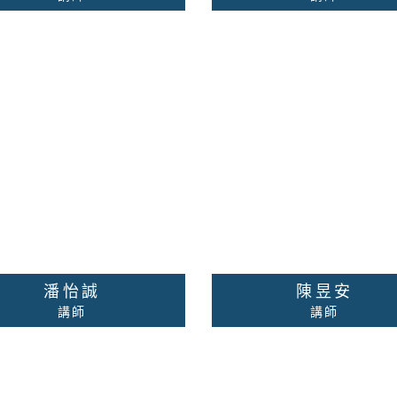
臨床心理學
校內分機：無
校內分機：無
絡老師
詳細資料
聯絡老師
詳細
潘怡誠
陳昱安
講師
講師
校內分機：無
校內分機：無