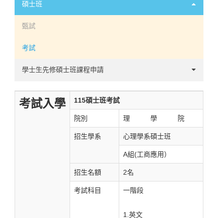
轉學
碩士班
轉系
甄試
抵免須知
考試
學士生先修碩士班課程申請
心理學系學生先修碩士班課程相關辦法及表單
115碩士班考試
考試入學
院別
理 學 院
招生學系
心理學系碩士班
A組(工商應用）
招生名額
2名
考試科目
一階段
1.英文