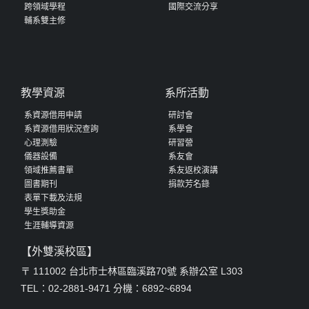
跨領域學程
國際交流分享
輔系雙主修
教學資源
系所活動
系資源借用申請
研討會
系資源借用狀況查詢
系學會
心理測驗
研習營
儀器設備
系友會
領域推薦書單
系友返校演講
圖書期刊
捐款芳名錄
表單下載及法規
學生獎助金
生涯輔導資源
【外雙溪校區】
〒 111002 台北市士林區臨溪路70號 系辦公室 L303
TEL：02-2881-9471 分機：6892~6894