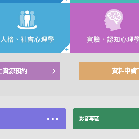
上資源預約
資料申請
● ● ●
影音專區