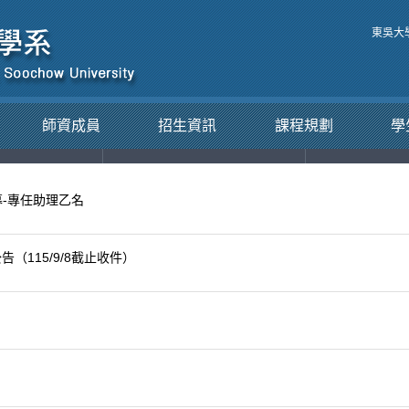
東吳大
師資成員
招生資訊
課程規劃
學
術活動
考試資訊
徵才
-專任助理乙名
115/9/8截止收件）