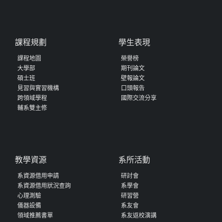
課程規劃
學生表現
課程地圖
榮譽榜
大學部
期刊論文
碩士班
壁報論文
見習與實習機構
口頭報告
跨領域學程
國際交流分享
輔系雙主修
教學資源
系所活動
系資源借用申請
研討會
系資源借用狀況查詢
系學會
心理測驗
研習營
儀器設備
系友會
領域推薦書單
系友返校演講