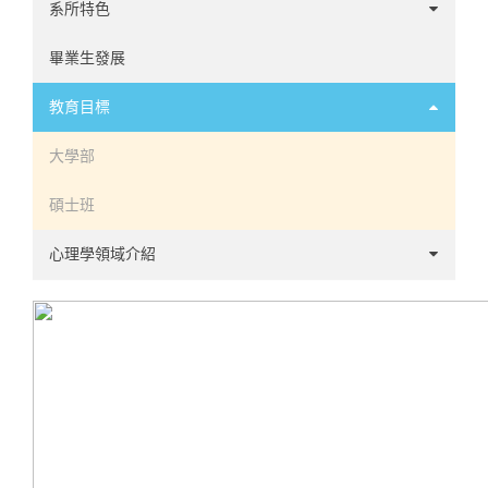
系所特色
優勢
畢業生發展
機會
教育目標
系徽介紹
大學部
碩士班
心理學領域介紹
臨床心理學
諮商心理學
工商心理學
方法計量心理學