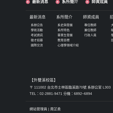
最新消息
系所簡介
師資成員
生理、知覺與認知心理學
最新消息
系所簡介
師資成員
系辦公告
系史與發展
專任教師
學術活動
系所特色
兼任教師
考試資訊
畢業生發展
行政人員
徵才招募
教育目標
國際交流
心理學領域介紹
【外雙溪校區】
〒 111002 台北市士林區臨溪路70號 系辦公室 L303
TEL：02-2881-9471 分機：6892~6894
網站管理員 |
周芷柔