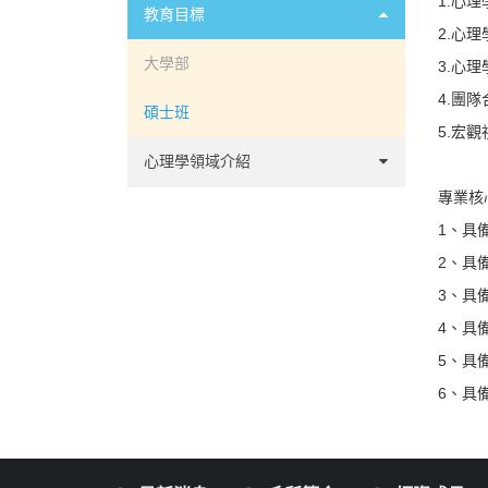
1.心
機會
教育目標
2.心
系徽介紹
大學部
3.心
4.團
碩士班
5.宏
心理學領域介紹
專業核
臨床心理學
1、具
諮商心理學
2、具
3、具
工商心理學
4、具
方法計量心理學
5、具
6、具
發展心理學
社會與性格心理學