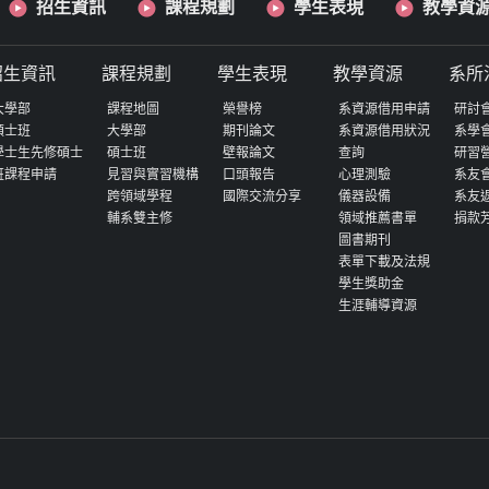
招生資訊
課程規劃
學生表現
教學資
招生資訊
課程規劃
學生表現
教學資源
系所
大學部
課程地圖
榮譽榜
系資源借用申請
研討
碩士班
大學部
期刊論文
系資源借用狀況
系學
學士生先修碩士
碩士班
壁報論文
查詢
研習
班課程申請
見習與實習機構
口頭報告
心理測驗
系友
跨領域學程
國際交流分享
儀器設備
系友
輔系雙主修
領域推薦書單
捐款
圖書期刊
表單下載及法規
學生獎助金
生涯輔導資源