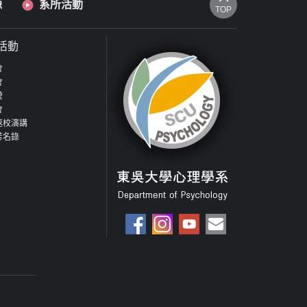
源
系所活動
TOP
活動
會
會
營
會
返校演講
芳名錄