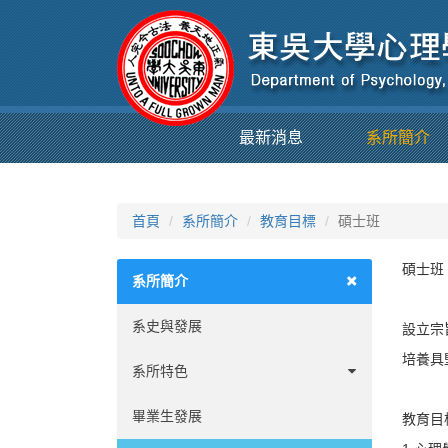
最新消息
系所簡介
首頁
系所簡介
教育目標
碩士班
碩士班
系所簡介
系史與發展
設立宗
培養具
系所特色
優勢
畢業生發展
教育目