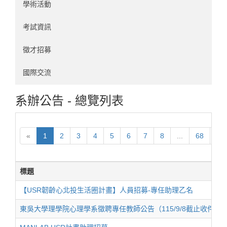
學術活動
考試資訊
徵才招募
國際交流
系辦公告 - 總覽列表
«
1
2
3
4
5
6
7
8
...
68
69
標題
【USR韌齡心北投生活圈計畫】人員招募-專任助理乙名
東吳大學理學院心理學系徵聘專任教師公告（115/9/8截止收件）