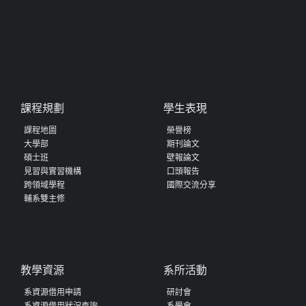
課程規劃
學生表現
課程地圖
榮譽榜
大學部
期刊論文
碩士班
壁報論文
見習與實習機構
口頭報告
跨領域學程
國際交流分享
輔系雙主修
教學資源
系所活動
系資源借用申請
研討會
系資源借用狀況查詢
系學會