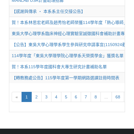
MANLAB USR計畫助理招募
【感謝與傳承 ‧ 本系系主任交接公告】
賀！本系林思宏老師及趙秀怡老師榮獲114學年度「熱心導師」獎
東吳大學心理學系臨床神經心理實驗室誠徵國科會補助計畫專任研
【公告】東吳大學心理學系學生參與研究申請事宜(1150924截止)
114學年度「東吳大學理學院心理學系天榮獎學金」獲獎名單
賀！本系115學年度國科會大專生研究計畫補助名單
【轉教務處公告】115學年度第一學期網路選課註冊時間表
«
1
2
3
4
5
6
7
8
...
68
69