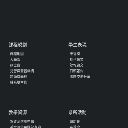
課程規劃
學生表現
課程地圖
榮譽榜
大學部
期刊論文
碩士班
壁報論文
見習與實習機構
口頭報告
跨領域學程
國際交流分享
輔系雙主修
教學資源
系所活動
系資源借用申請
研討會
系資源借用狀況查詢
系學會