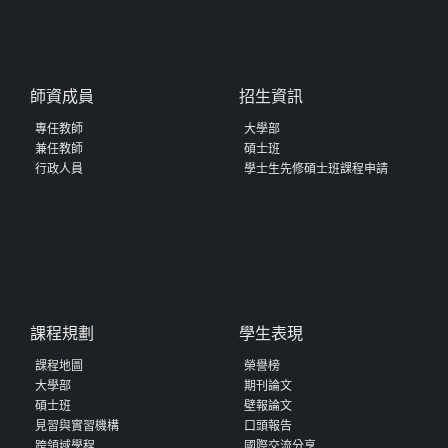
師資成員
招生資訊
專任教師
大學部
兼任教師
碩士班
行政人員
學士生先修碩士班課程申請
課程規劃
學生表現
課程地圖
榮譽榜
大學部
期刊論文
碩士班
壁報論文
見習與實習機構
口頭報告
跨領域學程
國際交流分享