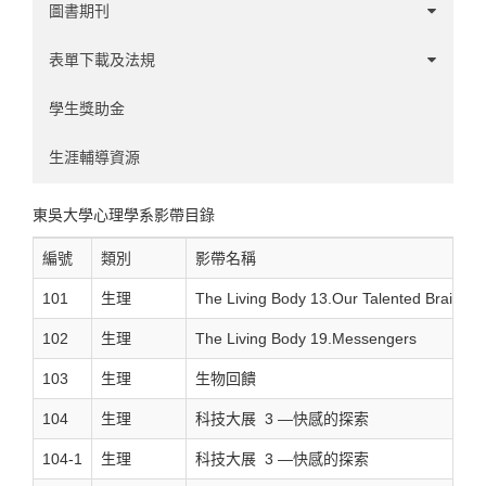
實驗認知領域
圖書期刊
使用者經驗領域
1-60
表單下載及法規
心理計量領域
61-120
學系事務
學生獎助金
人力資源領域
121-180
碩班事務
生涯輔導資源
181-240
實習辦法
東吳大學心理學系影帶目錄
241-300
其他
編號
類別
影帶名稱
101
生理
The Living Body 13.Our Talented Brain
301-326
102
生理
The Living Body 19.Messengers
103
生理
生物回饋
104
生理
科技大展 3 —快感的探索
104-1
生理
科技大展 3 —快感的探索