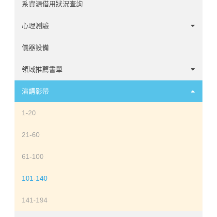
系資源借用狀況查詢
心理測驗
中文心理測驗
儀器設備
英文心理測驗
領域推薦書單
諮商領域
演講影帶
心理學家傳記
1-20
發展領域
21-60
社會與性格領域
61-100
臨床領域
101-140
神經心理領域
141-194