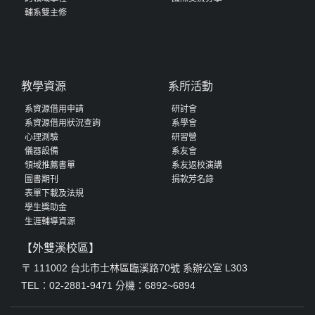
輔系雙主修
教學資源
系所活動
系資源借用申請
研討會
系資源借用狀況查詢
系學會
心理測驗
研習營
儀器設備
系友會
領域推薦書單
系友返校演講
圖書期刊
捐款芳名錄
表單下載及法規
學生獎助金
生涯輔導資源
【外雙溪校區】
〒 111002 台北市士林區臨溪路70號 系辦公室 L303
TEL：02-2881-9471 分機：6892~6894