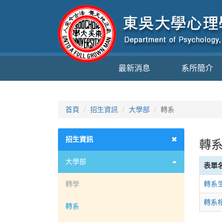
最新消息
系所簡介
首頁
招生資訊
大學部
轉系
招生資訊
轉系
大學部
表單
轉學
轉系
轉系
轉系