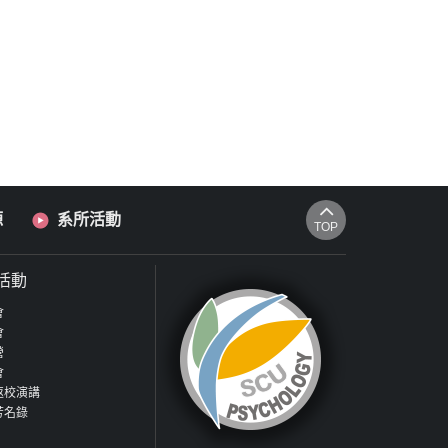
源
系所活動
TOP
活動
會
會
營
會
返校演講
芳名錄