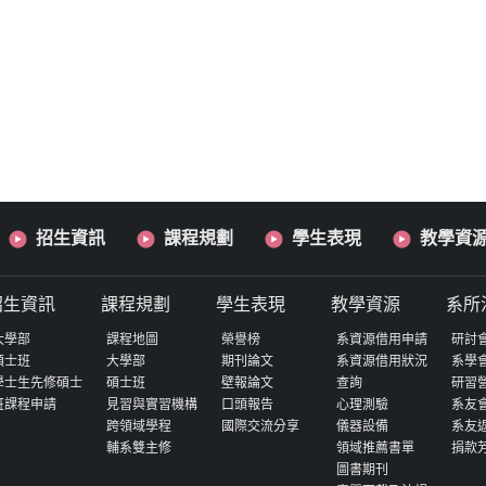
招生資訊
課程規劃
學生表現
教學資
招生資訊
課程規劃
學生表現
教學資源
系所
大學部
課程地圖
榮譽榜
系資源借用申請
研討
碩士班
大學部
期刊論文
系資源借用狀況
系學
學士生先修碩士
碩士班
壁報論文
查詢
研習
班課程申請
見習與實習機構
口頭報告
心理測驗
系友
跨領域學程
國際交流分享
儀器設備
系友
輔系雙主修
領域推薦書單
捐款
圖書期刊