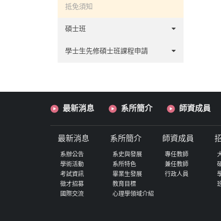
抵免須知
碩士班
甄試
學士生先修碩士班課程申請
考試
心理學系學生先修碩士班課程相關辦
法及表單
最新消息
系所簡介
師資成員
最新消息
系所簡介
師資成員
系辦公告
系史與發展
專任教師
學術活動
系所特色
兼任教師
考試資訊
畢業生發展
行政人員
徵才招募
教育目標
國際交流
心理學領域介紹