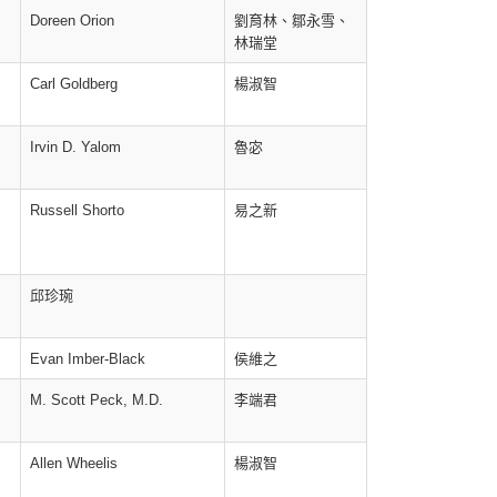
Doreen Orion
劉育林、鄒永雪、
林瑞堂
Carl Goldberg
楊淑智
Irvin D. Yalom
魯宓
Russell Shorto
易之新
邱珍琬
Evan Imber-Black
侯維之
M. Scott Peck, M.D.
李端君
Allen Wheelis
楊淑智