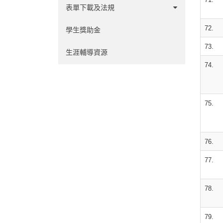
心理計量領域
表單下載及法規
72.
人力資源領域
學系事務
學生獎助金
73.
碩班事務
生涯輔導資源
74.
實習辦法
其他
75.
76.
77.
78.
79.