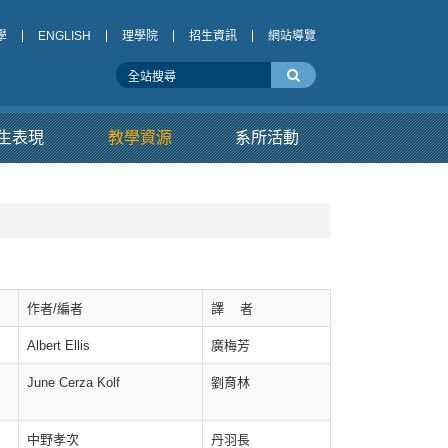
學
ENGLISH
理學院
招生資訊
網站導覽
生表現
教學資源
系所活動
作者/編者
譯 者
Albert Ellis
廣梅芳
June Cerza Kolf
劉育林
中野孝次
丹羽長