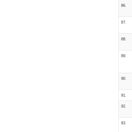
86.
87.
88.
89.
90.
91.
92.
93.