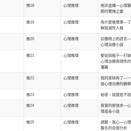
推18
心理推理
絕非虛構—心理醫
師的驚悚之愛
推19
心理推理
為什麼做壞事—了
解毀滅性人格
推20
心理推理
診療椅上的謊言—
心理治療小說
推21
心理推理
聖徒與瘋子—打破
心理治療與理性的
藩籬
推22
心理推理
我的家缺角了---一
個心理治療的觀察
推23
心理推理
秘密，說還是不說
推24
心理推理
靠窗的那張床—心
理成長小說
推25
心理推理
請聽，我心—心理
醫生的自我分析