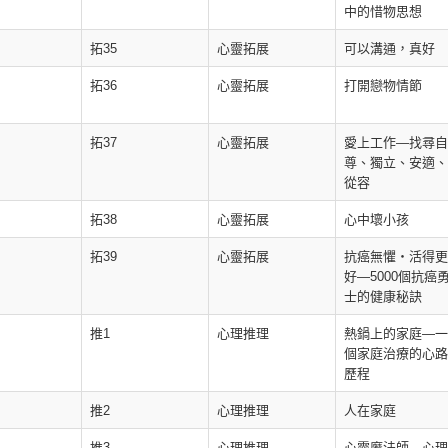
中的惜物思想
拓35
心靈拓展
可以溝通，真好
拓36
心靈拓展
打開戀物情節
拓37
心靈拓展
愛上工作—找尋自
尊、獨立、安適、
從容
拓38
心靈拓展
心中壞小孩
拓39
心靈拓展
抗癌無懼‧活得更
好—5000個抗癌
士的健康秘訣
推1
心理推理
熱鍋上的家庭—一
個家庭治療的心路
歷程
推2
心理推理
人在家庭
推3
心理推理
心靈魔法師—心理