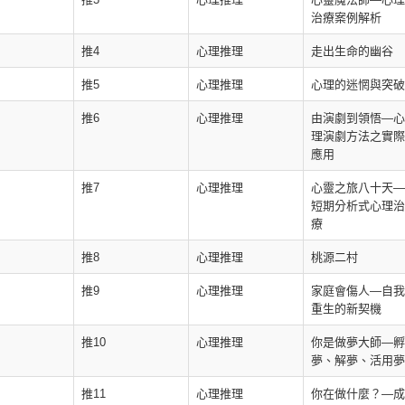
治療案例解析
推4
心理推理
走出生命的幽谷
推5
心理推理
心理的迷惘與突破
推6
心理推理
由演劇到領悟—心
理演劇方法之實際
應用
推7
心理推理
心靈之旅八十天—
短期分析式心理治
療
推8
心理推理
桃源二村
推9
心理推理
家庭會傷人—自我
重生的新契機
推10
心理推理
你是做夢大師—孵
夢、解夢、活用夢
推11
心理推理
你在做什麼？—成