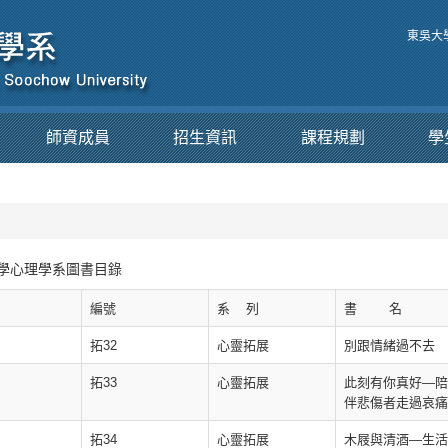
東吳大
師資成員
招生資訊
課程規劃
學
學心理學系圖書目錄
編號
系 列
書 名
拓32
心靈拓展
別跟情緒過不去
拓33
心靈拓展
此刻有你真好—陪
伴悲傷者走過哀痛
拓34
心靈拓展
木屐與清酒—生活