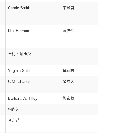
Carole Smith
李淑君
Nini Herman
陳佳伶
王行、鄭玉英
Virginia Satir
吳就君
C.M. Charles
金樹人
Barbara W. Tilley
鄭玄藏
柯永河
李宗芹