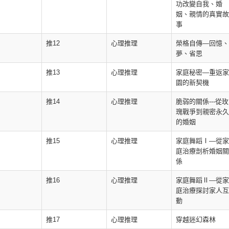
功改變自我、婚
姻、親情的真實故
事
推12
心理推理
榮格自傳—回憶、
夢、省思
推13
心理推理
家庭秘密—重返家
園的新契機
推14
心理推理
脆弱的關係---從玫
瑰戰爭到親密永久
的婚姻
推15
心理推理
家庭舞蹈Ⅰ—從家
庭治療剖析婚姻關
係
推16
心理推理
家庭舞蹈Ⅱ—從家
庭治療探討家人互
動
推17
心理推理
穿越迷幻森林