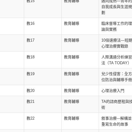
教15
教育輔導
邁向成熟—青年的
自我成長與生涯規
劃
教16
教育輔導
臨床督導工作的理
論與實務
教17
教育輔導
10倍速療法—短
心理治療實戰錄
教18
教育輔導
人際溝通分析練習
法（TA TODAY）
教19
教育輔導
兒少性侵害：全方
位防治與輔導手冊
教20
教育輔導
心理治療入門
教21
教育輔導
TA的諮商歷程與
術
教22
教育輔導
敘事治療---解構並
重寫生命的故事