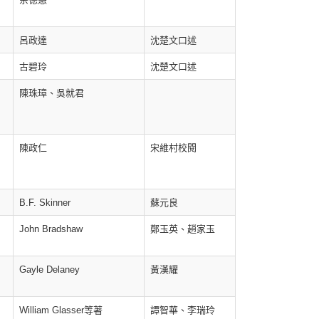
呂政達
沈楚文口述
古碧玲
沈楚文口述
陳珠璋、吳就君
陳政仁
宋維村校閱
B.F. Skinner
蘇元良
John Bradshaw
鄭玉英、趙家玉
Gayle Delaney
黃漢耀
William Glasser等著
譚智華、李瑞玲