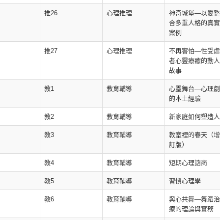
推26
心理推理
神奇城堡—以愛整
合多重人格的真實
案例
推27
心理推理
不再害怕—性受虐
者心靈療癒的動人
故事
教1
教育輔導
心靈舞台—心理劇
的本土經驗
教2
教育輔導
新家庭如何塑造人
教3
教育輔導
教室裡的春天（增
訂版）
教4
教育輔導
短期心理諮商
教5
教育輔導
習慣心理學
教6
教育輔導
與心共舞—舞蹈治
療的理論與實務