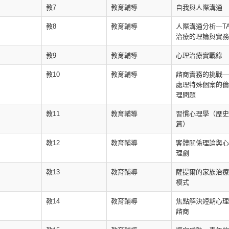
教7
教育輔導
自我與人際溝通
教8
教育輔導
人際溝通分析—T
治療的理論與實務
教9
教育輔導
心理治療實戰錄
教10
教育輔導
諮商實務的挑戰—
處理特殊個案的倫
理問題
教11
教育輔導
習慣心理學（歷史
篇）
教12
教育輔導
客體關係理論與心
理劇
教13
教育輔導
薩提爾的家族治療
模式
教14
教育輔導
焦點解決短期心理
諮商