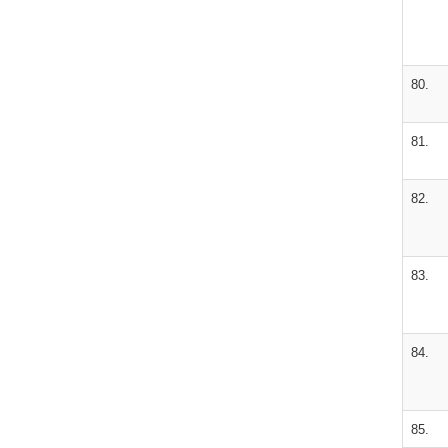
80.
81.
82.
83.
84.
85.