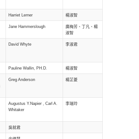
Harriet Lerner
楊淑智
Jane Hammerslough
廣梅芳、丁凡、楊
淑智
David Whyte
李淑君
Pauline Wallin, PH.D.
楊淑智
Greg Anderson
楊芷菱
勇
Augustus Y.Napier , Carl A.
李瑞玲
Whitaker
吳就君
余德慧