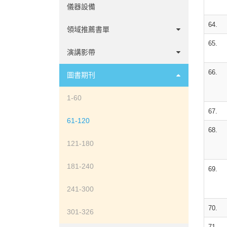
中文心理測驗
儀器設備
64.
英文心理測驗
領域推薦書單
65.
諮商領域
演講影帶
66.
心理學家傳記
1-20
圖書期刊
發展領域
21-60
1-60
67.
社會與性格領域
61-100
61-120
68.
臨床領域
101-140
121-180
神經心理領域
141-194
181-240
69.
實驗認知領域
241-300
70.
使用者經驗領域
301-326
71.