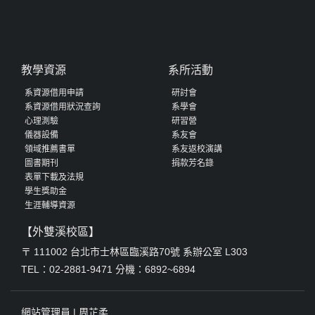
教學資源
系所活動
系資源借用申請
研討會
系資源借用狀況查詢
系學會
心理測驗
研習營
儀器設備
系友會
領域推薦書單
系友返校演講
圖書期刊
捐款芳名錄
表單下載及法規
學生獎助金
生涯輔導資源
【外雙溪校區】
〒 111002 台北市士林區臨溪路70號 系辦公室 L303
TEL：02-2881-9471 分機：6892~6894
網站管理員 |
周芷柔