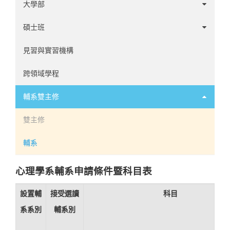
大學部
選課須知
碩士班
必修科目
工商應用心理學組
見習與實習機構
選修科目
臨床心理學組
跨領域學程
選課規劃手冊
諮商心理學組
輔系雙主修
學位考試公告(111學年前)
雙主修
學位考試公告(112學年起)
輔系
研究生手冊
心理學系輔系申請條件暨科目表
設置輔
接受選讀
科目
系系別
輔系別