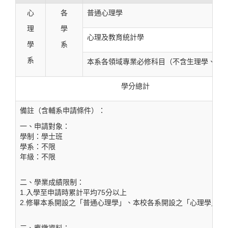
心
各
普通心理學
理
學
心理及教育統計學
學
系
系
本系各領域專業必修科目
（不含生理學、普
學分總計
備註（含輔系申請條件）：
一、申請對象：
學制：學士班
學系：不限
年級：不限
二、學業成績限制：
1.入學至申請時累計平均75分以上
2.修畢本系開設之「普通心理學」、本校各系開設之「心理學」
三、應繳資料：