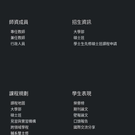
師資成員
招生資訊
專任教師
大學部
兼任教師
碩士班
行政人員
學士生先修碩士班課程申請
課程規劃
學生表現
課程地圖
榮譽榜
大學部
期刊論文
碩士班
壁報論文
見習與實習機構
口頭報告
跨領域學程
國際交流分享
輔系雙主修