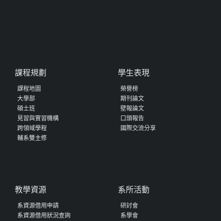
課程規劃
學生表現
課程地圖
榮譽榜
大學部
期刊論文
碩士班
壁報論文
見習與實習機構
口頭報告
跨領域學程
國際交流分享
輔系雙主修
教學資源
系所活動
系資源借用申請
研討會
系資源借用狀況查詢
系學會