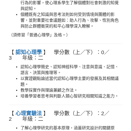
行為的影響，使心理系學生了解個體對社會刺激的知覺
與認知。
個體既有之知識與思考法則如何受到情境與團體的影
響，並對重要社會議題如：助人行為、攻擊、性別角色
與防止群體衝突的和平心理學深入瞭解。
（須修習「普通心理學」及格。）
【
認知心理學
】 學分數（上／下）：0／
3 年級：二
認知心理學簡史、認知神經科學、注意與意識、記憶、
語言、決策與推理等。
以實證觀點論述當代認知心理學主要的發展及其相關議
題。
教學採實作與理論兼顧之作法。
培養學習者思考與判斷人類心智研究相關知識之能力。
【
心理實驗法
】 學分數（上／下）：2／
2 年級：二
了解心理學研究的基本原理，涵蓋研究設計的關鍵原