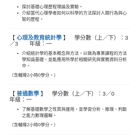
學位考試公告(112學年起)
輔系
探討基礎心理歷程理論及實驗。
介紹當代心理學者如何以科學的方法探討人類行為與心
研究生手冊
智的歷程。
【
心理及教育統計學
】 學分數（上／下）：3
／3 年級：一
介紹統計學的基本概念與方法，以做為專業課程的方法
學知識基礎，並能應用所學於相關研究與實務資料分析
中。
（含輔導2小時0學分。）
【
普通數學
】 學分數（上／下）：3／0
年級：一
了解基礎數學之性質與運用，並學習分析、推理、判斷
之能力數理邏輯。
（含輔導2小時0學分。）