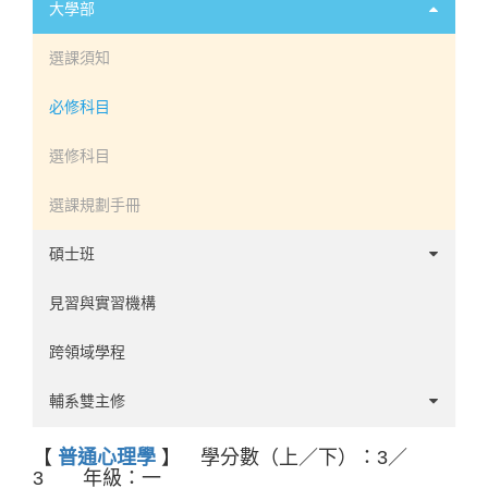
大學部
選課須知
必修科目
選修科目
選課規劃手冊
碩士班
工商應用心理學組
見習與實習機構
臨床心理學組
跨領域學程
諮商心理學組
輔系雙主修
學位考試公告(111學年前)
雙主修
【
普通心理學
】 學分數（上／下）：3／
3 年級：一