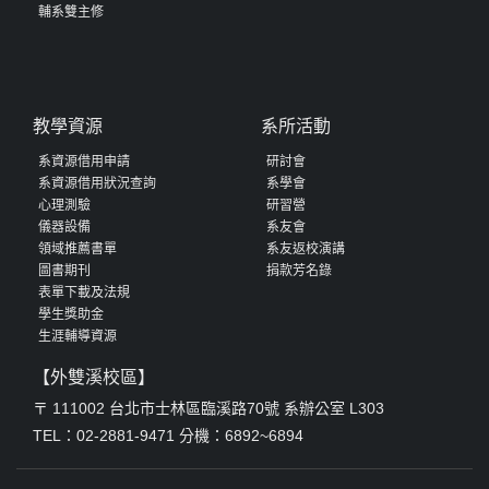
輔系雙主修
教學資源
系所活動
系資源借用申請
研討會
系資源借用狀況查詢
系學會
心理測驗
研習營
儀器設備
系友會
領域推薦書單
系友返校演講
圖書期刊
捐款芳名錄
表單下載及法規
學生獎助金
生涯輔導資源
【外雙溪校區】
〒 111002 台北市士林區臨溪路70號 系辦公室 L303
TEL：02-2881-9471 分機：6892~6894