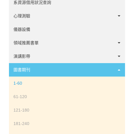
系資源借用狀況查詢
心理測驗
中文心理測驗
儀器設備
英文心理測驗
領域推薦書單
諮商領域
演講影帶
心理學家傳記
1-20
圖書期刊
發展領域
21-60
1-60
社會與性格領域
61-100
61-120
臨床領域
101-140
121-180
神經心理領域
141-194
181-240