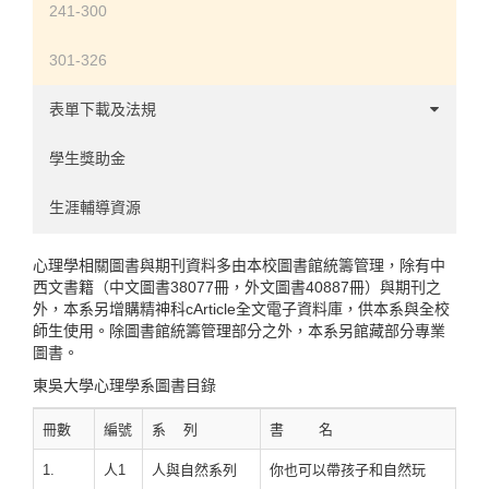
實驗認知領域
241-300
使用者經驗領域
301-326
心理計量領域
表單下載及法規
人力資源領域
學系事務
學生獎助金
碩班事務
生涯輔導資源
實習辦法
心理學相關圖書與期刊資料多由本校圖書館統籌管理，除有中
西文書籍（中文圖書38077冊，外文圖書40887冊）與期刊之
其他
外，本系另增購精神科cArticle全文電子資料庫，供本系與全校
師生使用。除圖書館統籌管理部分之外，本系另館藏部分專業
圖書。
東吳大學心理學系圖書目錄
冊數
編號
系 列
書 名
1.
人1
人與自然系列
你也可以帶孩子和自然玩