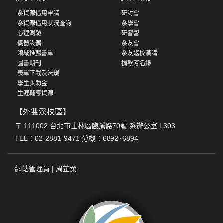
系資源借用申請
研討會
系資源借用狀況查詢
系學會
心理測驗
研習營
儀器設備
系友會
領域推薦書單
系友返校演講
圖書期刊
捐款芳名錄
表單下載及法規
學生獎助金
生涯輔導資源
【外雙溪校區】
〒 111002 台北市士林區臨溪路70號 系辦公室 L303
TEL：02-2881-9471 分機：6892~6894
網站管理員 |
周芷柔