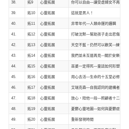
38.
拓9
心靈拓展
你可以自由—讓受虐婦女不再暗夜
39.
拓10
心靈拓展
這就是男人！
40.
拓11
心靈拓展
非零年代—人類命運的邏輯
41.
拓12
心靈拓展
打破沈默—幫助孩子走出悲傷
42.
拓13
心靈拓展
天空不藍，仍然可以歡笑---練習幽
43.
拓14
心靈拓展
我們並未互道再見---關於安樂死
44.
拓15
心靈拓展
巫婆一定得死—童話如何形塑我們
45.
拓16
心靈拓展
用心去活—生命的十五堂必修課
46.
拓17
心靈拓展
艾瑞克森—自我認同的建構者
47.
拓18
心靈拓展
放心，陪他一段—照顧者十二手則
48.
拓19
心靈拓展
憂鬱心靈地圖—如何與憂鬱症共處
49.
拓20
心靈拓展
重新發現時間