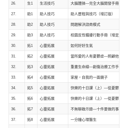
26.
生1
生活技巧
大腦體操—完全大腦開發手冊
27.
助1
助人技巧
助人歷程與技巧（增訂版）
28.
助2
助人技巧
問題解決諮商模式
29.
助3
助人技巧
校園反性騷擾行動手冊（增定版）
30.
拓1
心靈拓展
如何好好生氣
31.
拓2
心靈拓展
當所愛的人有憂鬱症—照顧他，也
32.
拓3
心靈拓展
重畫生命線—創傷治療工作手冊
33.
拓4
心靈拓展
家屋，自我的一面鏡子
34.
拓5
心靈拓展
快樂的十日課（上）—從憂鬱到快
35.
拓6
心靈拓展
快樂的十日課（上）—從憂鬱到快
36.
拓7
心靈拓展
不無聊啟示錄—十件要做的事，讓
37.
拓8
心靈拓展
一分鐘心理醫生