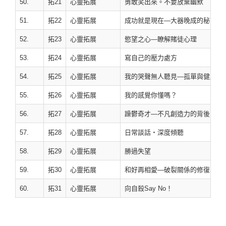
50.
拓21
心靈拓展
勇敢笑出來。不要放棄幽默
51.
拓22
心靈拓展
成功就是現在—大器晚成的秘訣
52.
拓23
心靈拓展
慾望之心—瞭解賭徒心理
53.
拓24
心靈拓展
寫自己的壓力處方
54.
拓25
心靈拓展
我的哭聲無人聽見—孤單與健康
55.
拓26
心靈拓展
我的感覺你懂嗎？
56.
拓27
心靈拓展
躁鬱奇才—不凡創造力的背後
57.
拓28
心靈拓展
日常談話‧深度傾聽
58.
拓29
心靈拓展
勝過失望
59.
拓30
心靈拓展
和好再相愛—破裂關係的修復與重
60.
拓31
心靈拓展
向自殺Say No！