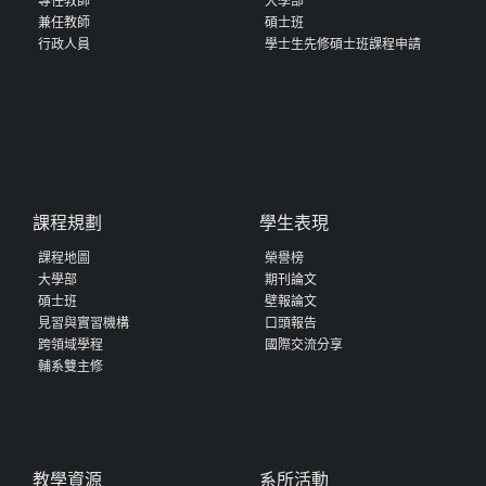
專任教師
大學部
兼任教師
碩士班
行政人員
學士生先修碩士班課程申請
課程規劃
學生表現
課程地圖
榮譽榜
大學部
期刊論文
碩士班
壁報論文
見習與實習機構
口頭報告
跨領域學程
國際交流分享
輔系雙主修
教學資源
系所活動