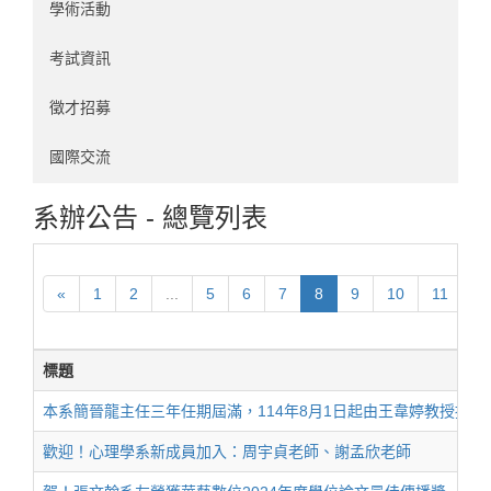
學術活動
考試資訊
徵才招募
國際交流
系辦公告 - 總覽列表
«
1
2
...
5
6
7
8
9
10
11
...
標題
本系簡晉龍主任三年任期屆滿，114年8月1日起由王韋婷教授接任
歡迎！心理學系新成員加入：周宇貞老師、謝孟欣老師