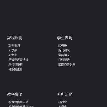
課程規劃
學生表現
課程地圖
榮譽榜
大學部
期刊論文
碩士班
壁報論文
見習與實習機構
口頭報告
跨領域學程
國際交流分享
輔系雙主修
教學資源
系所活動
系資源借用申請
研討會
系資源借用狀況查詢
系學會