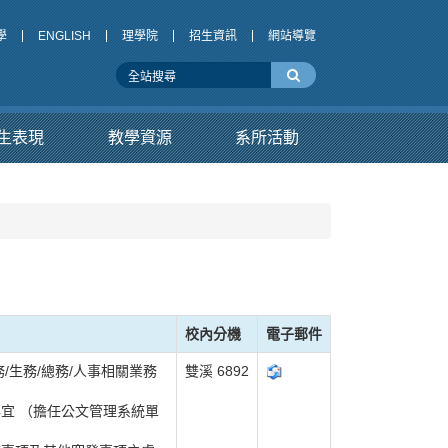
學
ENGLISH
理學院
招生資訊
網站導覽
生表現
教學資源
系所活動
校內分機
電子郵件
/生務/總務/人事相關業務
雙溪 6892
宜 （擔任公文管理系統單