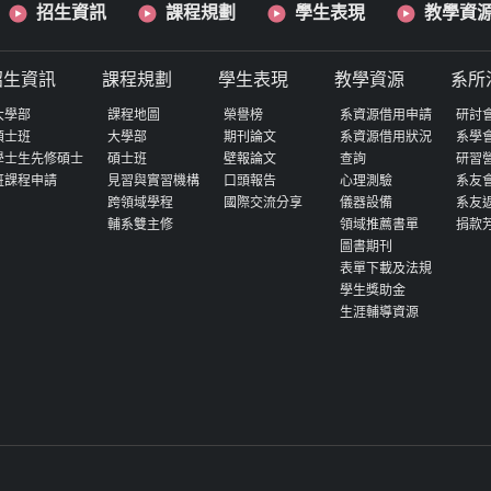
招生資訊
課程規劃
學生表現
教學資
招生資訊
課程規劃
學生表現
教學資源
系所
大學部
課程地圖
榮譽榜
系資源借用申請
研討
碩士班
大學部
期刊論文
系資源借用狀況
系學
學士生先修碩士
碩士班
壁報論文
查詢
研習
班課程申請
見習與實習機構
口頭報告
心理測驗
系友
跨領域學程
國際交流分享
儀器設備
系友
輔系雙主修
領域推薦書單
捐款
圖書期刊
表單下載及法規
學生獎助金
生涯輔導資源