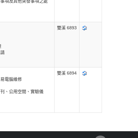
辦事項及其他突發事項之處
雙溪 6893
理
申請
雙溪 6894
簡易電腦維修
期刊、公用空間、實驗儀
。