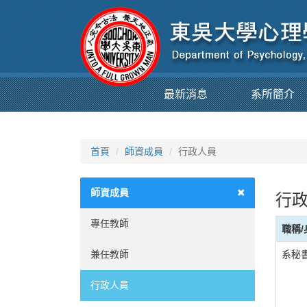
最新消息
系所簡介
首頁
師資成員
行政人員
師資成員
行政
專任教師
職稱/
兼任教師
系秘
行政人員