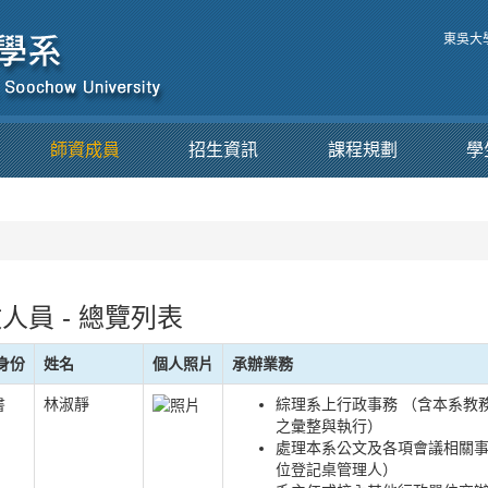
東吳大
師資成員
招生資訊
課程規劃
學
人員 - 總覽列表
身份
姓名
個人照片
承辦業務
書
林淑靜
綜理系上行政事務 （含本系教務
之彙整與執行）
處理本系公文及各項會議相關事
位登記桌管理人）