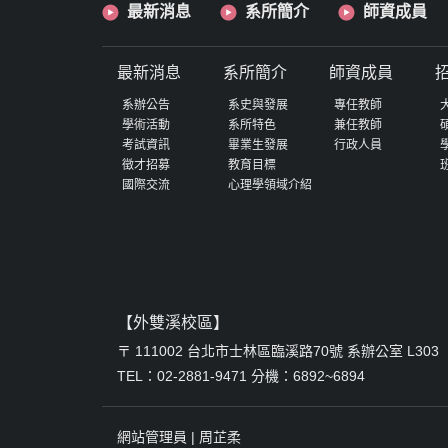
最新消息
系所簡介
師資成員
最新消息
系所簡介
師資成員
系辦公告
系史與發展
專任教師
學術活動
系所特色
兼任教師
考試資訊
畢業生發展
行政人員
徵才招募
教育目標
國際交流
心理學領域介紹
【外雙溪校區】
〒 111002 台北市士林區臨溪路70號 系辦公室 L303
TEL：02-2881-9471 分機：6892~6894
網站管理員 |
周芷柔