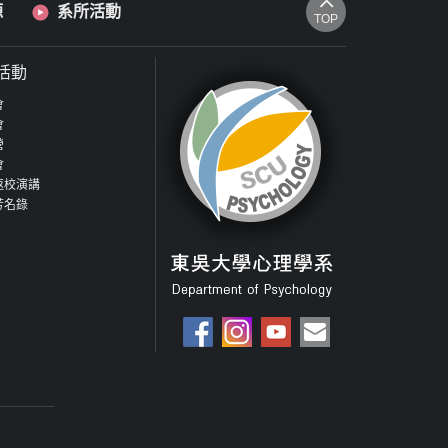
源
系所活動
TOP
活動
會
會
營
會
返校演講
芳名錄