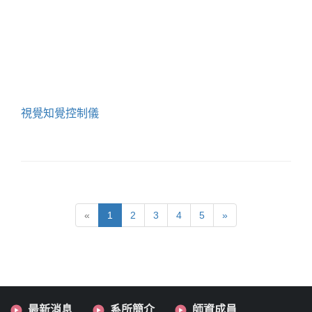
視覺知覺控制儀
«
1
2
3
4
5
»
最新消息
系所簡介
師資成員