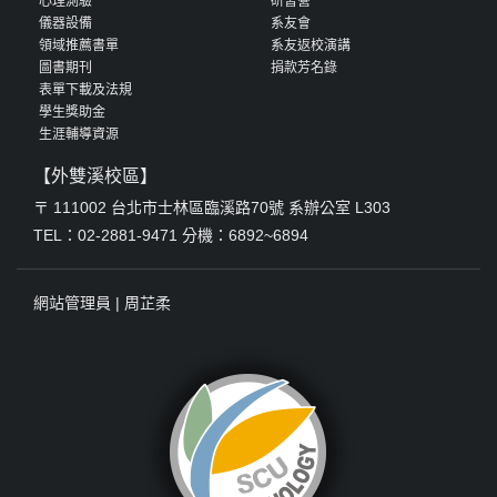
心理測驗
研習營
儀器設備
系友會
領域推薦書單
系友返校演講
圖書期刊
捐款芳名錄
表單下載及法規
學生獎助金
生涯輔導資源
【外雙溪校區】
〒 111002 台北市士林區臨溪路70號 系辦公室 L303
TEL：02-2881-9471 分機：6892~6894
網站管理員 |
周芷柔