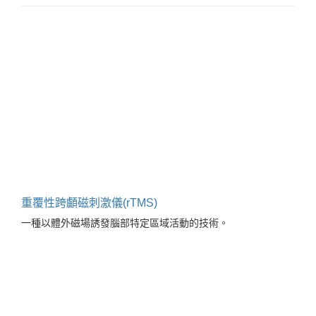
實驗認知領域
241-300
其他
使用者經驗領域
301-326
心理計量領域
人力資源領域
重覆性跨顱磁刺激儀(rTMS)
一種以體外磁場誘發腦部特定區域活動的技術。