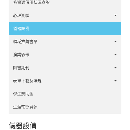
系資源借用狀況查詢
心理測驗
中文心理測驗
儀器設備
英文心理測驗
領域推薦書單
諮商領域
演講影帶
心理學家傳記
1-20
圖書期刊
發展領域
21-60
1-60
表單下載及法規
社會與性格領域
61-100
61-120
學系事務
學生獎助金
臨床領域
101-140
121-180
碩班事務
生涯輔導資源
神經心理領域
141-194
181-240
實習辦法
儀器設備