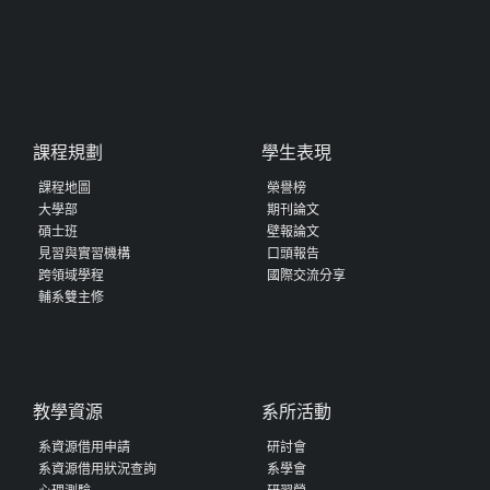
課程規劃
學生表現
課程地圖
榮譽榜
大學部
期刊論文
碩士班
壁報論文
見習與實習機構
口頭報告
跨領域學程
國際交流分享
輔系雙主修
教學資源
系所活動
系資源借用申請
研討會
系資源借用狀況查詢
系學會