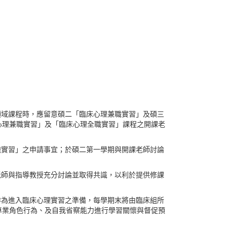
領域課程時，應留意碩二「臨床心理兼職實習」及碩三
心理兼職實習」及「臨床心理全職實習」課程之開課老
。
職實習」之申請事宜；於碩二第一學期與開課老師討論
老師與指導教授充分討論並取得共識，以利於提供修課
作為進入臨床心理實習之準備，每學期末將由臨床組所
專業角色行為、及自我省察能力進行學習關懷與督促預