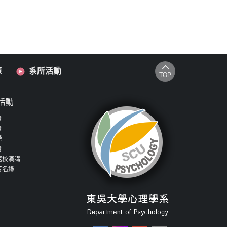
源
系所活動
TOP
活動
會
會
營
會
返校演講
芳名錄