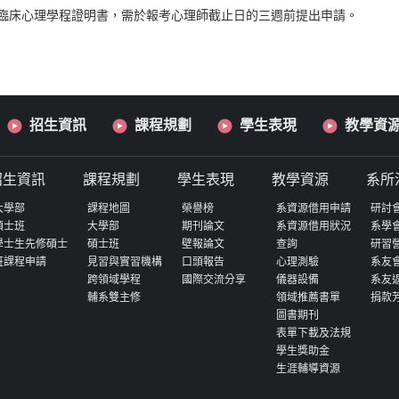
臨床心理學程證明書，需於報考心理師截止日的三週前提出申請。
招生資訊
課程規劃
學生表現
教學資
招生資訊
課程規劃
學生表現
教學資源
系所
大學部
課程地圖
榮譽榜
系資源借用申請
研討
碩士班
大學部
期刊論文
系資源借用狀況
系學
學士生先修碩士
碩士班
壁報論文
查詢
研習
班課程申請
見習與實習機構
口頭報告
心理測驗
系友
跨領域學程
國際交流分享
儀器設備
系友
輔系雙主修
領域推薦書單
捐款
圖書期刊
表單下載及法規
學生獎助金
生涯輔導資源