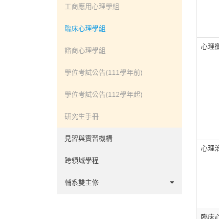
必修科目
工商應用心理學組
選修科目
臨床心理學組
心理
選課規劃手冊
諮商心理學組
學位考試公告(111學年前)
學位考試公告(112學年起)
研究生手冊
見習與實習機構
心理
跨領域學程
輔系雙主修
雙主修
臨床