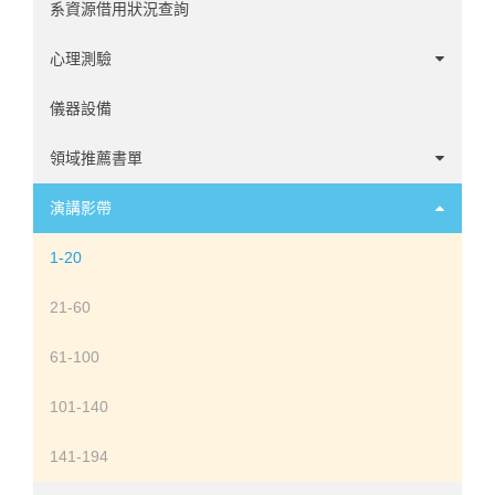
系資源借用狀況查詢
心理測驗
中文心理測驗
儀器設備
英文心理測驗
領域推薦書單
諮商領域
演講影帶
心理學家傳記
1-20
發展領域
21-60
社會與性格領域
61-100
臨床領域
101-140
神經心理領域
141-194