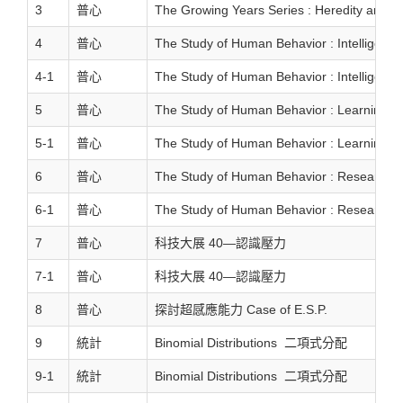
3
普心
The Growing Years Series : Heredity and E
4
普心
The Study of Human Behavior : Intelligence
4-1
普心
The Study of Human Behavior : Intelligence
5
普心
The Study of Human Behavior : Learning
5-1
普心
The Study of Human Behavior : Learning
6
普心
The Study of Human Behavior : Research 
6-1
普心
The Study of Human Behavior : Research 
7
普心
科技大展 40—認識壓力
7-1
普心
科技大展 40—認識壓力
8
普心
探討超感應能力 Case of E.S.P.
9
統計
Binomial Distributions 二項式分配
9-1
統計
Binomial Distributions 二項式分配