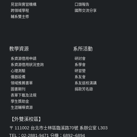
見習與實習機構
口頭報告
跨領域學程
國際交流分享
輔系雙主修
教學資源
系所活動
系資源借用申請
研討會
系資源借用狀況查詢
系學會
心理測驗
研習營
儀器設備
系友會
領域推薦書單
系友返校演講
圖書期刊
捐款芳名錄
表單下載及法規
學生獎助金
生涯輔導資源
【外雙溪校區】
〒 111002 台北市士林區臨溪路70號 系辦公室 L303
TEL：02-2881-9471 分機：6892~6894