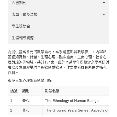
實驗認知領域
圖書期刊
使用者經驗領域
1-60
表單下載及法規
心理計量領域
61-120
學系事務
學生獎助金
人力資源領域
121-180
碩班事務
生涯輔導資源
181-240
實習辦法
為提供豐富多元的教學素材，本系購置影音教學影片，內容涵
蓋認知實驗、計量、生理心理、臨床諮商、工商心理、社會心
241-300
其他
理與諮詢等領域，共計194套，此外本系歷年所舉辦之學術研討
會以及專題演講均全程錄影或錄音，作為本系課程所需之補充
資料。
301-326
東吳大學心理學系影帶目錄
編號
類別
影帶名稱
1
普心
The Ethnology of Human Beings
2
普心
The Growing Years Series : Aspects of Intel