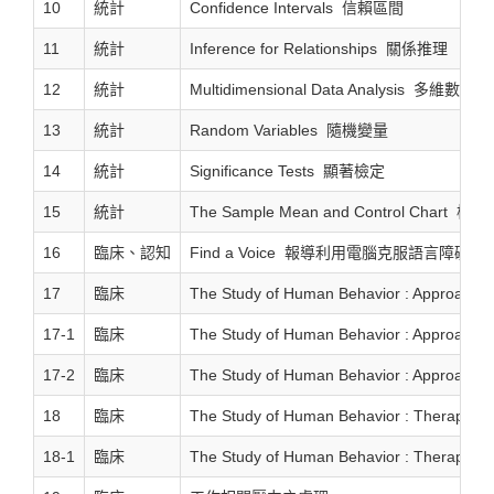
10
統計
Confidence Intervals 信賴區間
11
統計
Inference for Relationships 關係推理
12
統計
Multidimensional Data Analysis 多維數據
13
統計
Random Variables 隨機變量
14
統計
Significance Tests 顯著檢定
15
統計
The Sample Mean and Control Char
16
臨床、認知
Find a Voice 報導利用電腦克服語言障礙
17
臨床
The Study of Human Behavior : Approaches
17-1
臨床
The Study of Human Behavior : Approaches
17-2
臨床
The Study of Human Behavior : Approaches
18
臨床
The Study of Human Behavior : Therapy C
18-1
臨床
The Study of Human Behavior : Therapy C