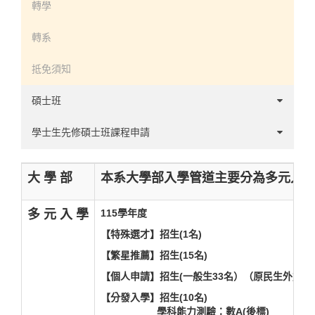
轉學
轉系
抵免須知
碩士班
甄試
學士生先修碩士班課程申請
考試
心理學系學生先修碩士班課程相關辦法及表單
大 學 部
本系大學部入學管道主要分為多元入
多 元 入 學
115學年度
【特殊選才】招生(1名)
【繁星推薦】招生(15名)
【個人申請】招生(一般生33名）（原民生外加名額
【分發入學】招生(10名)
學科能力測驗：數A(後標)