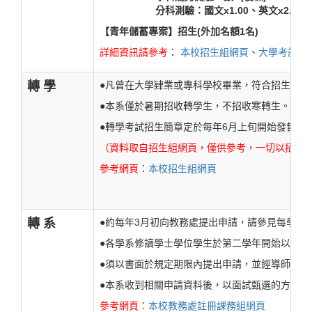
分科測驗：國文x1.00、英文x2.00、數甲
【青年儲蓄專案】招生(外加名額1名)
詳細資訊請參考
：
本校招生組網頁
、
大學考試中
轉 學
●凡曾在大學肄業或專科學校畢業，符合招生簡章
●本系僅於暑期招收轉學生，不招收寒轉生。
●轉學考試招生簡章定於每年6月上旬開始發售，
（資料取自招生組網頁，僅供參考，一切以招生
參考網頁
：
本校招生組網頁
轉 系
●約每年3月初向教務處提出申請，請參見每學年
●各學系修讀學士學位學生於第二學年開始以前得
●須以書面於規定期限內提出申請，並經導師輔導
●本系收到相關申請資料後，以面試甄選的方式決
參考網頁：
本校教務處註冊課務組網頁