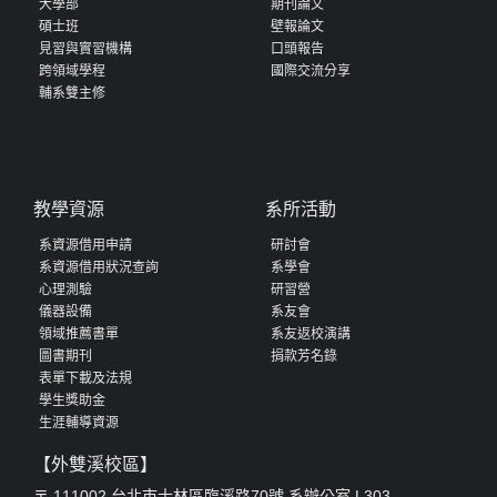
大學部
期刊論文
碩士班
壁報論文
見習與實習機構
口頭報告
跨領域學程
國際交流分享
輔系雙主修
教學資源
系所活動
系資源借用申請
研討會
系資源借用狀況查詢
系學會
心理測驗
研習營
儀器設備
系友會
領域推薦書單
系友返校演講
圖書期刊
捐款芳名錄
表單下載及法規
學生獎助金
生涯輔導資源
【外雙溪校區】
〒 111002 台北市士林區臨溪路70號 系辦公室 L303