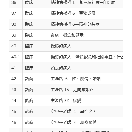
36
臨床
精神病掃描 1—兒童精神病─自閉症
37
臨床
精神病掃描 5—藥物成癮
38
臨床
精神病掃描 6—精神分裂症
39
臨床
憂慮：概念和顯示
40
臨床
操縱的病人
40-1
臨床
操縱的病人、溝通觀念和相關事宜、行為異
41
臨床
頹喪的病人
42
諮商
生涯路 6—性、感情、婚姻
43
諮商
生涯路 15—走向婚姻路
44
諮商
生涯路 22—家變
45
諮商
空中張老師 1—異性之間
46
諮商
空中張老師 4—親密關係