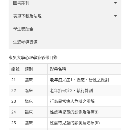
實驗認知領域
圖書期刊
使用者經驗領域
1-60
表單下載及法規
心理計量領域
61-120
學系事務
學生獎助金
人力資源領域
121-180
碩班事務
生涯輔導資源
181-240
實習辦法
東吳大學心理學系影帶目錄
241-300
其他
編號
類別
影帶名稱
21
臨床
老年痴呆症1．迷惑、昏亂之應對
301-326
22
臨床
老年痴呆症2．執行計劃
23
臨床
行為異常病人危機之調解
24
臨床
性虐待兒童的診測及治療(I)
25
臨床
性虐待兒童的診測及治療(II)