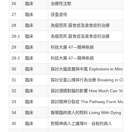
26
臨床
治療性沈默
27
臨床
孩童虐待
28
臨床
為瘦而死:厭食症及貪食症的治療
28-1
臨床
為瘦而死:厭食症及貪食症的治療
29
臨床
科技大展 47—精神疾病
29-1
臨床
科技大展 47—精神疾病
30
臨床
探討大腦皮層與中風 Explosions in Mind
31
臨床
探討兒童心理與行為治療 Breaking in Childr
32
臨床
探討酒精對腦的影響 How Much Can You Dri
33
臨床
探討精神分裂症 The Pathway Form Madne
34
臨床
報導臨終病人的照料 Living With Dying
35
臨床
對精神病人之護理III．自殺的病人