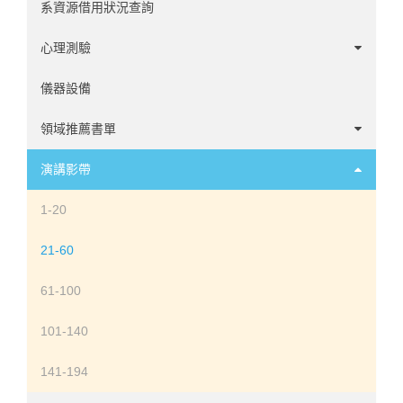
系資源借用狀況查詢
心理測驗
中文心理測驗
儀器設備
英文心理測驗
領域推薦書單
諮商領域
演講影帶
心理學家傳記
1-20
發展領域
21-60
社會與性格領域
61-100
臨床領域
101-140
神經心理領域
141-194