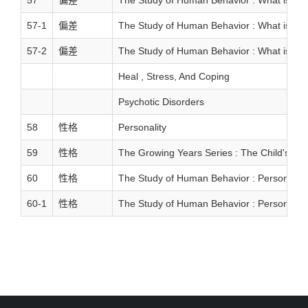
57-1
偏差
The Study of Human Behavior : What is n
57-2
偏差
The Study of Human Behavior : What is n
Heal , Stress, And Coping
Psychotic Disorders
58
性格
Personality
59
性格
The Growing Years Series : The Child's Per
60
性格
The Study of Human Behavior : Personality
60-1
性格
The Study of Human Behavior : Personality