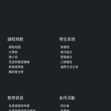
課程規劃
學生表現
課程地圖
榮譽榜
大學部
期刊論文
碩士班
壁報論文
見習與實習機構
口頭報告
跨領域學程
國際交流分享
輔系雙主修
教學資源
系所活動
系資源借用申請
研討會
系資源借用狀況查詢
系學會