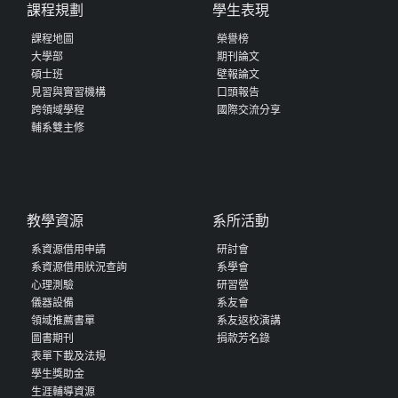
課程規劃
學生表現
課程地圖
榮譽榜
大學部
期刊論文
碩士班
壁報論文
見習與實習機構
口頭報告
跨領域學程
國際交流分享
輔系雙主修
教學資源
系所活動
系資源借用申請
研討會
系資源借用狀況查詢
系學會
心理測驗
研習營
儀器設備
系友會
領域推薦書單
系友返校演講
圖書期刊
捐款芳名錄
表單下載及法規
學生獎助金
生涯輔導資源