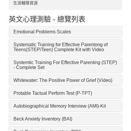
臨床領域
101-140
121-180
碩班事務
生涯輔導資源
神經心理領域
141-194
181-240
實習辦法
英文心理測驗 - 總覽列表
實驗認知領域
241-300
其他
Emotional Problems Scales
使用者經驗領域
301-326
Systematic Training for Effective Parentong of
Teens(STEP/Teen) Complete Kit with Video
心理計量領域
Systemtic Training For Effective Parenting (STEP)
- Complete Set
人力資源領域
Whitewater: The Positive Power of Grief (Video)
Protable Tactual Perform Test (P-TPT)
Autobiographical Memory Interview (AMI)-Kit
Beck Anxiety Inventory (BAI)