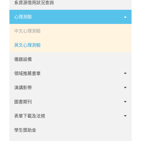
系資源借用狀況查詢
心理測驗
中文心理測驗
英文心理測驗
儀器設備
領域推薦書單
諮商領域
演講影帶
心理學家傳記
1-20
圖書期刊
發展領域
21-60
1-60
表單下載及法規
社會與性格領域
61-100
61-120
學系事務
學生獎助金