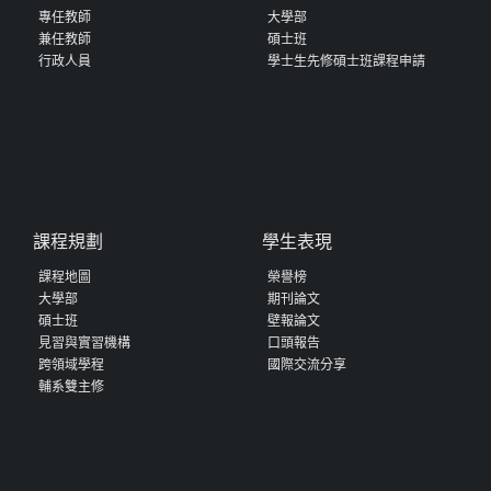
專任教師
大學部
兼任教師
碩士班
行政人員
學士生先修碩士班課程申請
課程規劃
學生表現
課程地圖
榮譽榜
大學部
期刊論文
碩士班
壁報論文
見習與實習機構
口頭報告
跨領域學程
國際交流分享
輔系雙主修