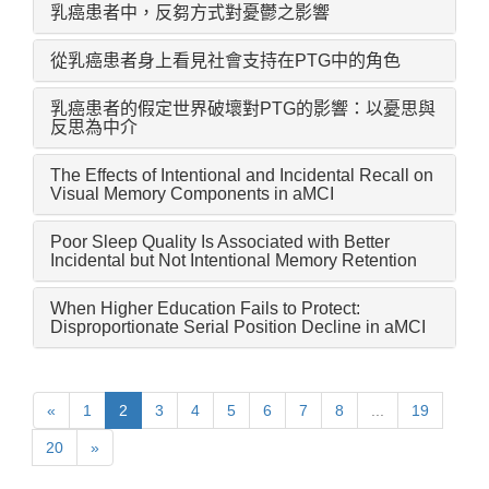
乳癌患者中，反芻方式對憂鬱之影響
從乳癌患者身上看見社會支持在PTG中的角色
乳癌患者的假定世界破壞對PTG的影響：以憂思與
反思為中介
The Effects of Intentional and Incidental Recall on
Visual Memory Components in aMCI
Poor Sleep Quality Is Associated with Better
Incidental but Not Intentional Memory Retention
When Higher Education Fails to Protect:
Disproportionate Serial Position Decline in aMCI
«
1
2
3
4
5
6
7
8
...
19
20
»