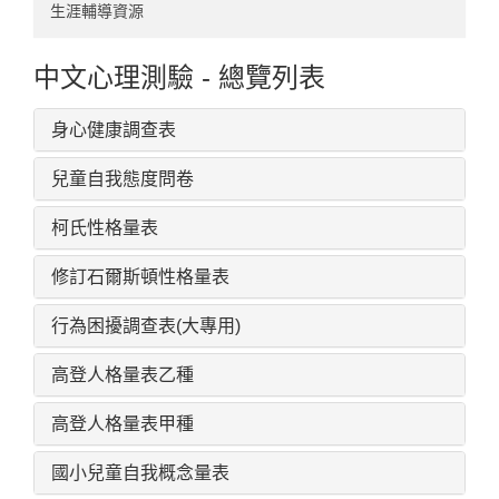
臨床領域
101-140
121-180
碩班事務
生涯輔導資源
神經心理領域
141-194
181-240
實習辦法
中文心理測驗 - 總覽列表
實驗認知領域
241-300
其他
身心健康調查表
使用者經驗領域
301-326
兒童自我態度問卷
心理計量領域
柯氏性格量表
人力資源領域
修訂石爾斯頓性格量表
行為困擾調查表(大專用)
高登人格量表乙種
高登人格量表甲種
國小兒童自我概念量表