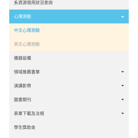
系資源借用狀況查詢
心理測驗
中文心理測驗
英文心理測驗
儀器設備
領域推薦書單
諮商領域
演講影帶
心理學家傳記
1-20
圖書期刊
發展領域
21-60
1-60
表單下載及法規
社會與性格領域
61-100
61-120
學系事務
學生獎助金