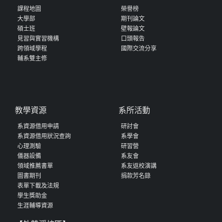
課程地圖
榮譽榜
大學部
期刊論文
碩士班
壁報論文
見習與實習機構
口頭報告
跨領域學程
國際交流分享
輔系雙主修
教學資源
系所活動
系資源借用申請
研討會
系資源借用狀況查詢
系學會
心理測驗
研習營
儀器設備
系友會
領域推薦書單
系友返校演講
圖書期刊
捐款芳名錄
表單下載及法規
學生獎助金
生涯輔導資源