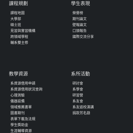
課程規劃
學生表現
課程地圖
榮譽榜
大學部
期刊論文
碩士班
壁報論文
見習與實習機構
口頭報告
跨領域學程
國際交流分享
輔系雙主修
教學資源
系所活動
系資源借用申請
研討會
系資源借用狀況查詢
系學會
心理測驗
研習營
儀器設備
系友會
領域推薦書單
系友返校演講
圖書期刊
捐款芳名錄
表單下載及法規
學生獎助金
生涯輔導資源