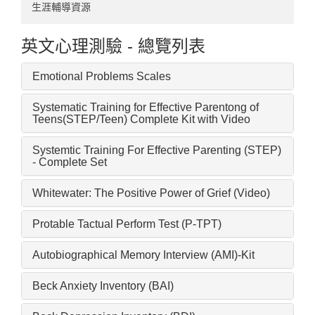
臨床領域
101-140
121-180
碩班事務
生涯輔導資源
神經心理領域
141-194
181-240
實習辦法
英文心理測驗 - 總覽列表
實驗認知領域
241-300
其他
Emotional Problems Scales
使用者經驗領域
301-326
Systematic Training for Effective Parentong of
Teens(STEP/Teen) Complete Kit with Video
心理計量領域
Systemtic Training For Effective Parenting (STEP)
- Complete Set
人力資源領域
Whitewater: The Positive Power of Grief (Video)
Protable Tactual Perform Test (P-TPT)
Autobiographical Memory Interview (AMI)-Kit
Beck Anxiety Inventory (BAI)