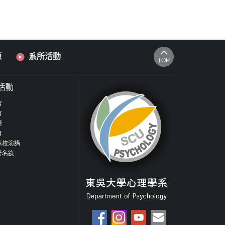
源
系所活動
TOP
活動
會
會
營
會
返校演講
芳名錄