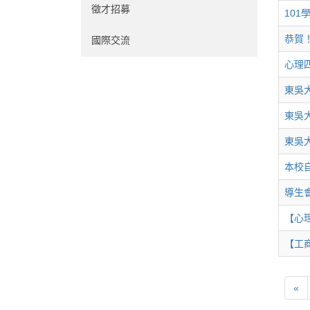
徵才招募
10
恭賀
國際交流
心理
東吳
東吳
東吳
本校
導生
【心
【工
«