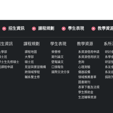
招生資訊
課程規劃
學生表現
教學資
招生資訊
課程規劃
學生表現
教學資源
系所
大學部
課程地圖
榮譽榜
系資源借用申請
研討
碩士班
大學部
期刊論文
系資源借用狀況
系學
學士生先修碩士
碩士班
壁報論文
查詢
研習
班課程申請
見習與實習機構
口頭報告
心理測驗
系友
跨領域學程
國際交流分享
儀器設備
系友
輔系雙主修
領域推薦書單
捐款
圖書期刊
表單下載及法規
學生獎助金
生涯輔導資源