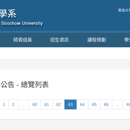
東吳大
師資成員
招生資訊
課程規劃
學
公告 - 總覽列表
1
2
...
60
61
62
63
64
65
66
...
6