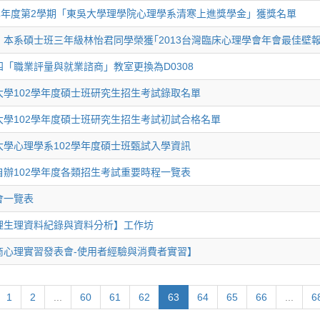
1學年度第2學期「東吳大學理學院心理學系清寒上進獎學金」獲獎名單
！本系碩士班三年級林怡君同學榮獲｢2013台灣臨床心理學會年會最佳壁
四「職業評量與就業諮商」教室更換為D0308
大學102學年度碩士班研究生招生考試錄取名單
大學102學年度碩士班研究生招生考試初試合格名單
大學心理學系102學年度碩士班甄試入學資訊
自辦102學年度各類招生考試重要時程一覽表
會一覽表
理生理資料紀錄與資料分析】工作坊
商心理實習發表會-使用者經驗與消費者實習】
1
2
...
60
61
62
63
64
65
66
...
6