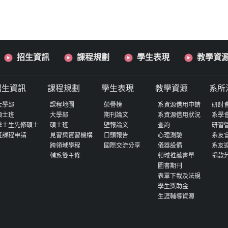
招生資訊
課程規劃
學生表現
教學資
招生資訊
課程規劃
學生表現
教學資源
系所
大學部
課程地圖
榮譽榜
系資源借用申請
研討
碩士班
大學部
期刊論文
系資源借用狀況
系學
學士生先修碩士
碩士班
壁報論文
查詢
研習
班課程申請
見習與實習機構
口頭報告
心理測驗
系友
跨領域學程
國際交流分享
儀器設備
系友
輔系雙主修
領域推薦書單
捐款
圖書期刊
表單下載及法規
學生獎助金
生涯輔導資源