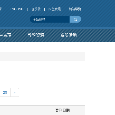
學
ENGLISH
理學院
招生資訊
網站導覽
生表現
教學資源
系所活動
29
»
登刊日期