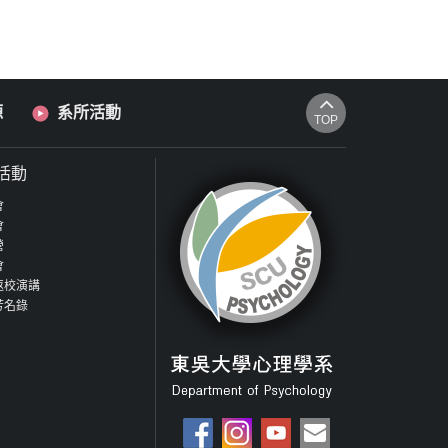
源
系所活動
TOP
活動
會
會
營
會
返校演講
芳名錄