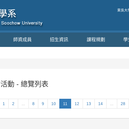
東吳大
師資成員
招生資訊
課程規劃
學
活動 - 總覽列表
1
2
...
8
9
10
11
12
13
14
...
28