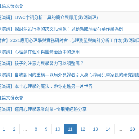
班論文發表會
題演講】LIWC字詞分析工具的簡介與應用(取消辦理)
題演講】探討決策行為的跨文化現象：以動態賭局愛荷華作業為例
討會】2021應用心理學與實務研討會–心理測量與統計分析工作坊(取消辦
題演講】心理劇在個別與團體治療中的運用
題演講】孩子的注意力與學習力可以調整嗎？
題演講】自我認同的重構—以局外見證者引入身心障礙兒童家長的研究談
題演講】本土心理學的魔法：帶你走進另一片世界
班論文發表會
題演講】運用心理學專業創業–笛飛兒經驗分享
1
2
...
8
9
10
11
12
13
14
...
28