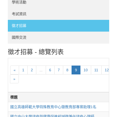
學術活動
考試資訊
徵才招募
國際交流
徵才招募 - 總覽列表
«
1
2
...
6
7
8
9
10
11
12
.
»
標題
國立高雄師範大學特殊教育中心徵教育部專案助理1名
國立中山大學諮商與健康促進組誠徵兼任諮商心理師