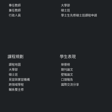
專任教師
大學部
兼任教師
碩士班
行政人員
學士生先修碩士班課程申請
課程規劃
學生表現
課程地圖
榮譽榜
大學部
期刊論文
碩士班
壁報論文
見習與實習機構
口頭報告
跨領域學程
國際交流分享
輔系雙主修