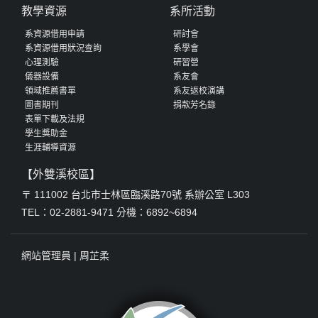
教學資源
系所活動
系資源借用申請
研討會
系資源借用狀況查詢
系學會
心理測驗
研習營
儀器設備
系友會
領域推薦書單
系友返校演講
圖書期刊
捐款芳名錄
表單下載及法規
學生獎助金
生涯輔導資源
【外雙溪校區】
〒 111002 台北市士林區臨溪路70號 系辦公室 L303
TEL：02-2881-9471 分機：6892~6894
網站管理員 |
周芷柔