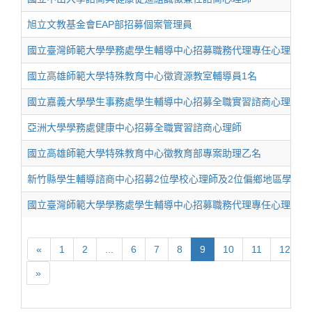
旭立文教基金會EAP部招募個案管理員
國立臺灣師範大學學務處學生輔導中心招募職務代理專任心理師
國立高雄師範大學特殊教育中心徵資源教室輔導員1名
國立嘉義大學學生事務處學生輔導中心招募全職實習諮商心理師
亞洲大學學務處健康中心招募全職實習諮商心理師
國立高雄師範大學特殊教育中心徵教育部專案助理乙名
新竹縣學生輔導諮商中心招募2位學校心理師及2位偏鄉地區學校心
國立臺灣師範大學學務處學生輔導中心招募職務代理專任心理師
«
1
2
...
6
7
8
9
10
11
12
.
»