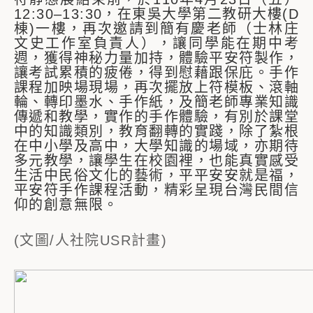
12:30–13:30，在東吳大學第二教研大樓(D
棟)一樓，再次邀請到簡有慶老師（士林庄
文史工作室負責人），讓同學能在期中考
週，獲得神秘力量加持，體驗平安符製作，
讓考試累積的疲倦，得到慰藉跟保庇。手作
課程加映場現場，再次擺放上符模板、滾軸
輪、轉印墨水、手作紙，及簡老師專業知識
傳遞和教學，實作的手作體驗，有別於課堂
中的知識類別，教育翻轉的實踐，除了紮根
在中小學及高中，大學知識的場域，亦期待
多元教學，讓學生在校園裡，也能真實感受
生活中民俗文化的藝術，平平安安就是福，
平安符手作課程活動，精彩呈現台灣民間信
仰的創意無限。
(文圖/人社院USR計畫)