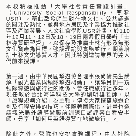
本校積極推動「大學社會責任實踐計畫」
（University Social Responsibility，簡稱
USR），藉此激發師生對在地文化、公共議題
的關注及熱忱，並與地方居民及企業協力推動社
區及產業發展。人文社會學院USR計畫，於110
年12月11、12日及18、19日兩週假日舉辦「士
林導覽研習營」，以保存及推廣士林有形及無形
文化資產為目標，強調理論與實務並行，期望培
訓士林文史導覽人才，因此特別邀請業界的達人
們前來授課。
第一週，由中華民國導遊協會理事張尚倫先生講
解「觀光產業與領隊導遊概論」，讓學員們一窺
領隊導遊與旅行社的關係。曾任職旅行社多年，
現任教於台北海洋科技大學的劉明雄老師，以
「旅程規劃介紹」為主軸，傳授大家撰寫旅遊企
劃及行程安排的技巧。伴隨著國際化，計畫也邀
請觀光局外語導遊職前訓練口試評審白舜安老
師，分享「如何用英語導覽在地微旅行」。
除此之外，營隊也安排實務課程，由人社院