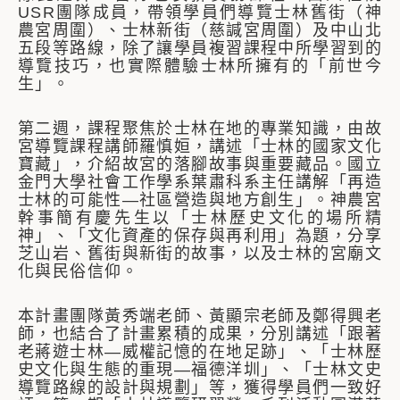
USR團隊成員，帶領學員們導覽士林舊街（神
農宮周圍）、士林新街（慈諴宮周圍）及中山北
五段等路線，除了讓學員複習課程中所學習到的
導覽技巧，也實際體驗士林所擁有的「前世今
生」。
第二週，課程聚焦於士林在地的專業知識，由故
宮導覽課程講師羅慎姮，講述「士林的國家文化
寶藏」，介紹故宮的落腳故事與重要藏品。國立
金門大學社會工作學系葉肅科系主任講解「再造
士林的可能性—社區營造與地方創生」。神農宮
幹事簡有慶先生以「士林歷史文化的場所精
神」、「文化資產的保存與再利用」為題，分享
芝山岩、舊街與新街的故事，以及士林的宮廟文
化與民俗信仰。
本計畫團隊黃秀端老師、黃顯宗老師及鄭得興老
師，也結合了計畫累積的成果，分別講述「跟著
老蔣遊士林—威權記憶的在地足跡」、「士林歷
史文化與生態的重現—福德洋圳」、「士林文史
導覽路線的設計與規劃」等，獲得學員們一致好