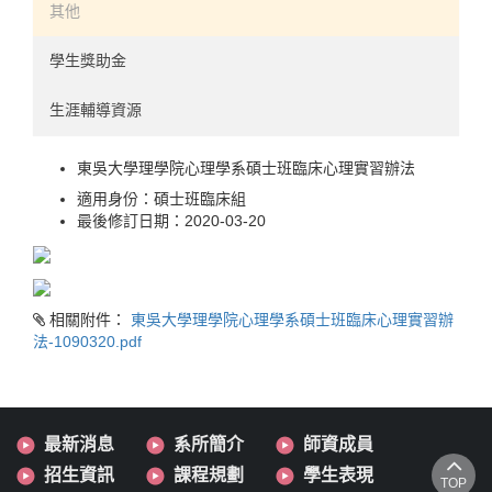
實驗認知領域
241-300
其他
使用者經驗領域
301-326
學生獎助金
心理計量領域
生涯輔導資源
人力資源領域
東吳大學理學院心理學系碩士班臨床心理實習辦法
適用身份：
碩士班臨床組
最後修訂日期：
2020-03-20
相關附件：
東吳大學理學院心理學系碩士班臨床心理實習辦
法-1090320.pdf
最新消息
系所簡介
師資成員
招生資訊
課程規劃
學生表現
TOP