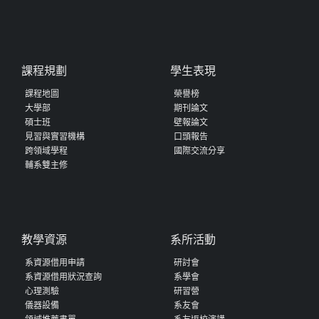
課程規劃
學生表現
課程地圖
榮譽榜
大學部
期刊論文
碩士班
壁報論文
見習與實習機構
口頭報告
跨領域學程
國際交流分享
輔系雙主修
教學資源
系所活動
系資源借用申請
研討會
系資源借用狀況查詢
系學會
心理測驗
研習營
儀器設備
系友會