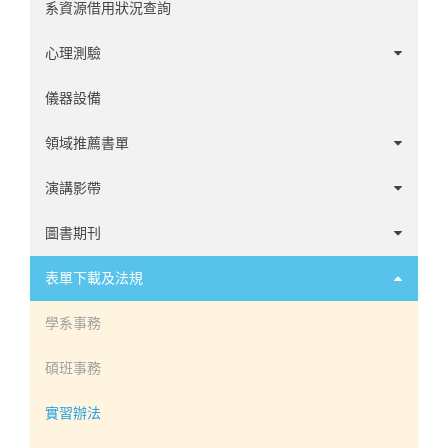
系資源借用狀況查詢
心理測驗
中文心理測驗
儀器設備
英文心理測驗
領域推薦書單
諮商領域
演講影帶
心理學家傳記
1-20
圖書期刊
發展領域
21-60
1-60
表單下載及法規
社會與性格領域
61-100
61-120
學系事務
臨床領域
101-140
121-180
碩班事務
神經心理領域
141-194
181-240
實習辦法