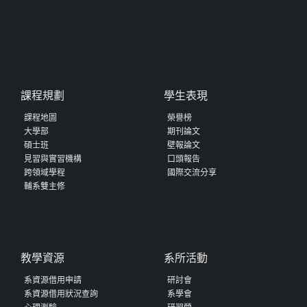
課程規劃
學生表現
課程地圖
榮譽榜
大學部
期刊論文
碩士班
壁報論文
見習與實習機構
口頭報告
跨領域學程
國際交流分享
輔系雙主修
教學資源
系所活動
系資源借用申請
研討會
系資源借用狀況查詢
系學會