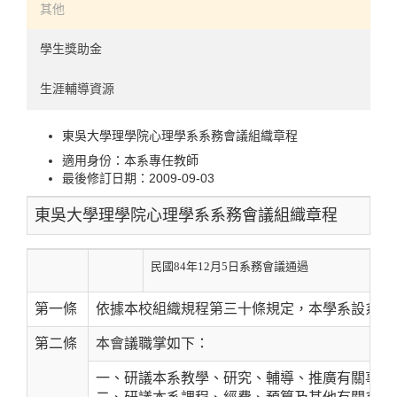
實驗認知領域
241-300
其他
使用者經驗領域
301-326
學生獎助金
心理計量領域
生涯輔導資源
人力資源領域
東吳大學理學院心理學系系務會議組織章程
適用身份：
本系專任教師
最後修訂日期：
2009-09-03
東吳大學理學院心理學系系務會議組織章程
民國84年12月5日系務會議通過
第一條
依據本校組織規程第三十條規定，本學系設系務
第二條
本會議職掌如下：
一、研議本系教學、研究、輔導、推廣有關事項