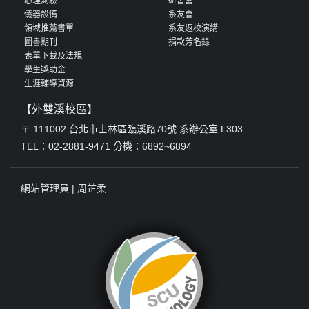
心理測驗
研習營
儀器設備
系友會
領域推薦書單
系友返校演講
圖書期刊
捐款芳名錄
表單下載及法規
學生獎助金
生涯輔導資源
【外雙溪校區】
〒 111002 台北市士林區臨溪路70號 系辦公室 L303
TEL：02-2881-9471 分機：6892~6894
網站管理員 |
周芷柔