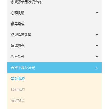
系資源借用狀況查詢
心理測驗
中文心理測驗
儀器設備
英文心理測驗
領域推薦書單
諮商領域
演講影帶
心理學家傳記
1-20
圖書期刊
發展領域
21-60
1-60
表單下載及法規
社會與性格領域
61-100
61-120
學系事務
臨床領域
101-140
121-180
碩班事務
神經心理領域
141-194
181-240
實習辦法