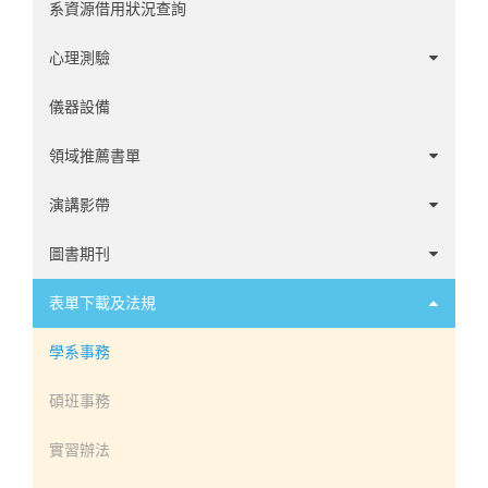
系資源借用狀況查詢
心理測驗
中文心理測驗
儀器設備
英文心理測驗
領域推薦書單
諮商領域
演講影帶
心理學家傳記
1-20
圖書期刊
發展領域
21-60
1-60
表單下載及法規
社會與性格領域
61-100
61-120
學系事務
臨床領域
101-140
121-180
碩班事務
神經心理領域
141-194
181-240
實習辦法