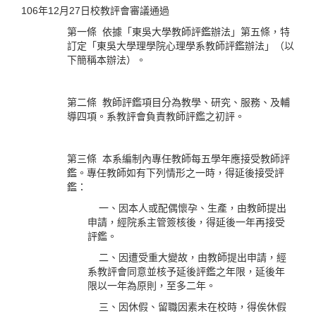
106年12月27日校教評會審議通過
第一條 依據「東吳大學教師評鑑辦法」第五條，特
訂定「東吳大學理學院心理學系教師評鑑辦法」（以
下簡稱本辦法）。
第二條 教師評鑑項目分為教學、研究、服務、及輔
導四項。系教評會負責教師評鑑之初評。
第三條 本系編制內專任教師每五學年應接受教師評
鑑。專任教師如有下列情形之一時，得延後接受評
鑑：
一、因本人或配偶懷孕、生產，由教師提出
申請，經院系主管簽核後，得延後一年再接受
評鑑。
二、因遭受重大變故，由教師提出申請，經
系教評會同意並核予延後評鑑之年限，延後年
限以一年為原則，至多二年。
三、因休假、留職因素未在校時，得俟休假