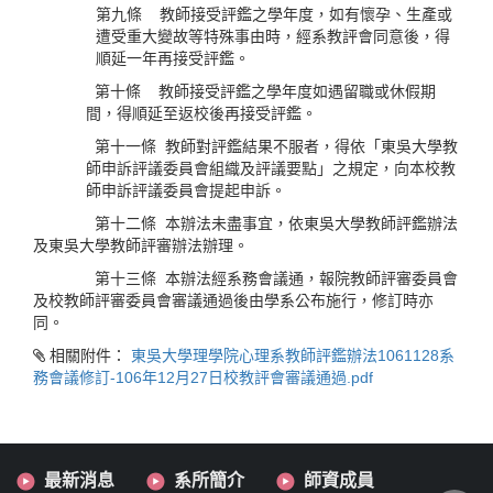
第九條 教師接受評鑑之學年度，如有懷孕、生產或
遭受重大變故等特殊事由時，經系教評會同意後，得
順延一年再接受評鑑。
第十條 教師接受評鑑之學年度如遇留職或休假期
間，得順延至返校後再接受評鑑。
第十一條 教師對評鑑結果不服者，得依「東吳大學教
師申訴評議委員會組織及評議要點」之規定，向本校教
師申訴評議委員會提起申訴。
第十二條 本辦法未盡事宜，依東吳大學教師評鑑辦法
及東吳大學教師評審辦法辦理。
第十三條 本辦法經系務會議通，報院教師評審委員會
及校教師評審委員會審議通過後由學系公布施行，修訂時亦
同。
相關附件：
東吳大學理學院心理系教師評鑑辦法1061128系
務會議修訂-106年12月27日校教評會審議通過.pdf
最新消息
系所簡介
師資成員