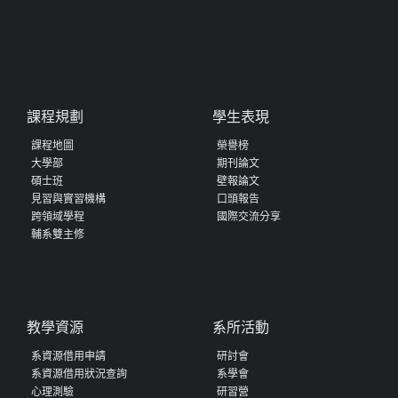
課程規劃
學生表現
課程地圖
榮譽榜
大學部
期刊論文
碩士班
壁報論文
見習與實習機構
口頭報告
跨領域學程
國際交流分享
輔系雙主修
教學資源
系所活動
系資源借用申請
研討會
系資源借用狀況查詢
系學會
心理測驗
研習營