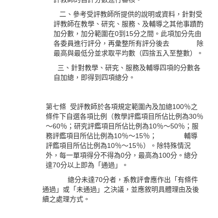
二、參考受評教師所提供的說明或資料，針對受
評教師在教學、研究、服務、及輔導之其他事蹟酌
加分數，加分範圍在0到15分之間。此項加分先由
各委員進行評分，再彙整所有評分後去 除
最高與最低分並求取平均數（四捨五入至整數）。
三、針對教學、研究、服務及輔導四項的分數各
自加總，即得到四項總分。
第七條 受評教師於各項規定範圍內及加總100％之
條件下自選各項比例（教學評鑑項目所佔比例為30％
～60％；研究評鑑項目所佔比例為10％～50％；服
務評鑑項目所佔比例為10％～15％； 輔導
評鑑項目所佔比例為10％～15％）。除特殊情況
外，每一單項得分不得為0分，最高為100分。總分
達70分以上即為「通過」。
總分未達70分者，系教評會應作出「有條件
通過」或「未通過」之決議，並應敘明具體理由及後
續之處理方式。