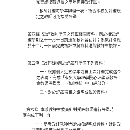
完畢或復職返校之學年再接受評鑑。
教師評鑑每學年辦理一次，符合本校免評鑑規
定之教師可免接受評鑑。
第四條 受評教師準備之評鑑相關資料，應於接受評
鑑學期之十一月一日前送系教評會初評；系教評會應
於十二月一日前完成初評並將資料送院教評會複評。
第五條 受評教師應於評鑑前準備下列資料：
一、根據個人近五學年或自上次評鑑完成迄今
之表現，完成「東吳大學理學院心理學系教評
會教師評鑑表」（如附錄）中自評部分。
二、對於評鑑項目之說明或佐證資料。
第六條 本系教評會委員針對受評教師進行評鑑時，
應完成下列工作：
一、參考受評教師所提供的說明或資料，針對受
評教師的自評分數進行審核。