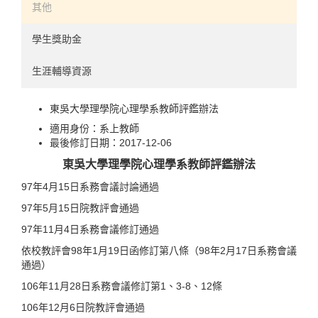
實驗認知領域
241-300
其他
使用者經驗領域
301-326
學生獎助金
心理計量領域
生涯輔導資源
人力資源領域
東吳大學理學院心理學系教師評鑑辦法
適用身份：
系上教師
最後修訂日期：
2017-12-06
東吳大學理學院心理學系教師評鑑辦法
97年4月15日系務會議討論通過
97年5月15日院教評會通過
97年11月4日系務會議修訂通過
依校教評會98年1月19日函修訂第八條（98年2月17日系務會議
通過）
106年11月28日系務會議修訂第1、3-8、12條
106年12月6日院教評會通過