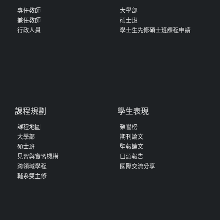
專任教師
大學部
兼任教師
碩士班
行政人員
學士生先修碩士班課程申請
課程規劃
學生表現
課程地圖
榮譽榜
大學部
期刊論文
碩士班
壁報論文
見習與實習機構
口頭報告
跨領域學程
國際交流分享
輔系雙主修