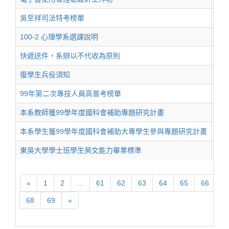
吳至祥司法特考榜單
201
100-2 心理學系選課說明
201
快遞送件，系辦以不代收為原則
201
復學生兵役須知
201
99年第二次專技人員高普考榜單
201
本系教師獲99學年度國科會補助專題研究計畫
201
本系學生獲99學年度國科會補助大專學生參與專題研究計畫
201
東吳大學學士班學生英文能力畢業標準
201
«
1
2
...
61
62
63
64
65
66
6
68
69
»