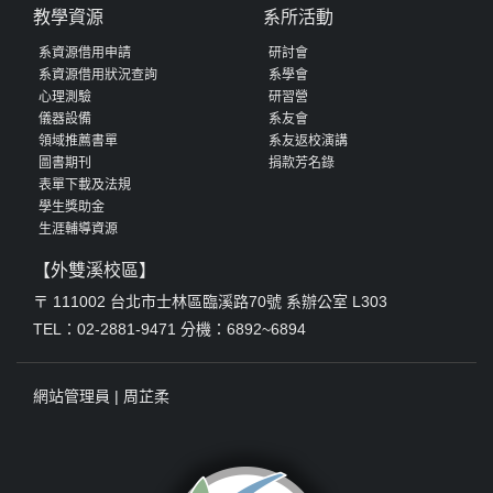
教學資源
系所活動
系資源借用申請
研討會
系資源借用狀況查詢
系學會
心理測驗
研習營
儀器設備
系友會
領域推薦書單
系友返校演講
圖書期刊
捐款芳名錄
表單下載及法規
學生獎助金
生涯輔導資源
【外雙溪校區】
〒 111002 台北市士林區臨溪路70號 系辦公室 L303
TEL：02-2881-9471 分機：6892~6894
網站管理員 |
周芷柔