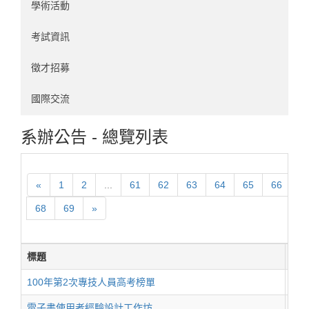
學術活動
考試資訊
徵才招募
國際交流
系辦公告 - 總覽列表
«
1
2
...
61
62
63
64
65
66
6
68
69
»
標題
登
100年第2次專技人員高考榜單
201
電子書使用者經驗設計工作坊
201