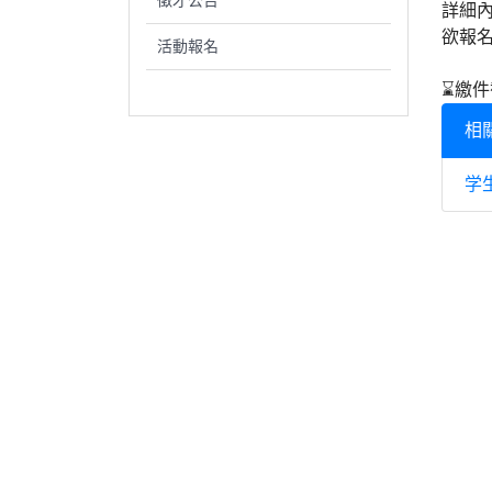
徵才公告
詳細
欲報
活動報名
⌛️繳件
相
学