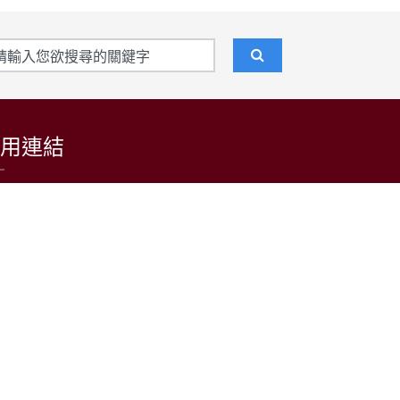
用連結
東吳大學招生資訊網
台灣日語教育學會
LARP at SCU 日語學習者語料庫
公益財團法人日本台灣交流協會台北事務所
中央通訊社
中央廣播電台(日本語)
台灣光華雜誌(日本語)