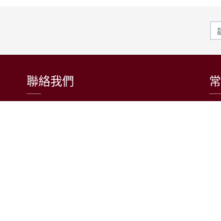
聯絡我們
常
東吳大學日本語文學系
〒111002 台北市士林區臨溪路70號
R1018室 | 學士班、進修學士班
R1002室 | 碩博士班
連絡電話：(02)2881-9471
學士班：分機 6522~6525
進修學士班：分機 6526
碩博士班：分機 6532
電子信箱：japanese@scu.edu.tw