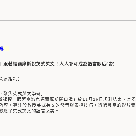
 導
】跟著福爾摩斯說英式英文！人人都可成為語言影后(帝)！
資源組訊】
，聚焦英式英文學習」
期微課程「跟著夏洛克福爾摩斯開口說」於11月26日順利結束。本課程由D
內容，專注於教授英式英文的發音與表達技巧。透過豐富的影片素
體驗了英式英文的語言之美。