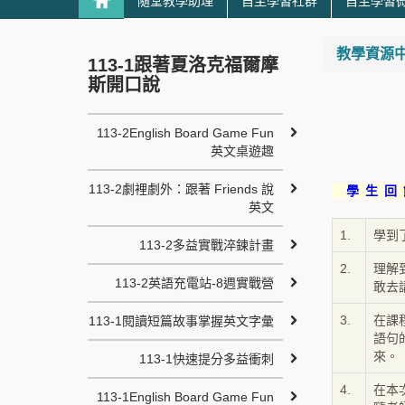
隨堂教學助理
自主學習社群
自主學習
教學資源中心 T
113-1跟著夏洛克福爾摩
斯開口說
113-2English Board Game Fun
英文桌遊趣
113-2劇裡劇外：跟著 Friends 說
學 生 回
英文
1.
學到
113-2多益實戰淬鍊計畫
2.
理解
113-2英語充電站-8週實戰營
敢去
3.
在課
113-1閱讀短篇故事掌握英文字彙
語句
來。
113-1快速提分多益衝刺
4.
在本
113-1English Board Game Fun