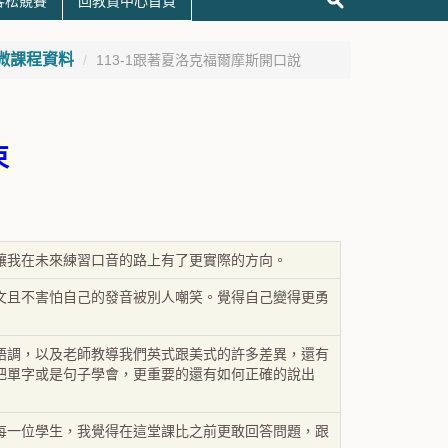
黑客松競賽
回教資中心首頁
微課程資料
113-1跟著夏洛克福爾摩斯開口說
束
讓我在未來練習口音的路上有了更實際的方向。
文且不害怕自己的發音被別人嘲笑。覺得自己變得更勇
語調，以及老師教導我們英式跟美式的許多差異，還有
把單字或是句子學會，更重要的還有如何正確的說出
每一位學生，我覺得在這堂課比之前更敢回答問題，跟