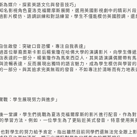
斯為媒介，探索英語文化與發音技巧」
知名影視角色夏洛克福爾摩斯展開，選用英國影視劇中的精彩片段
過影片模仿、語調訓練和對話練習，學生不僅能模仿英國腔調，還
自信啟發：突破口音恐懼，專注自我表達」
過首位華裔奧斯卡影后楊紫瓊在哈佛大學的演講影片，向學生傳遞
信表達的一部分。楊紫瓊作為馬來西亞人，其英語演講偶爾帶有馬
與流暢表達，反而展現出獨特的語言魅力，成為學生模仿與學習的
的一部分。與其追求完美無瑕的發音，不如專注於清晰而有力地表
實戰：學生展現努力與進步」
後一堂課，學生們挑戰為夏洛克福爾摩斯的影片進行配音，作為對
的學習方法。例如，一位學生為了更貼近英式發音，特意使用英
la老師也對學生的努力給予肯定，指出雖然目前同學們還無法完全跟