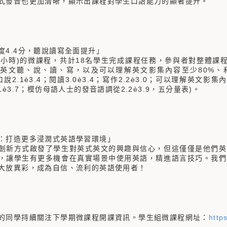
式發音也更加清晰，顯示出課程對學生口語能力的顯著提升。
度4.4分，聽說讀寫全面提升」
10小時)的微課程，共計18名學生完成課程任務，參與者對整體課
英文聽、說、讀、寫，以及可以理解英文影集內容至少80%、
7；口說2.1è3.4；閱讀3.0è3.4；寫作2.2è3.0；可以理解英文
1è3.7；模仿母語人士的發音語調從2.2è3.9，五分量表)。
：打造更多浸潤式英語學習環境」
創新方式啟發了學生對英式英文的興趣與信心，但這僅僅是他們英
，讓學生有更多機會在真實場景中使用英語，精進語言技巧。我們
大放異彩，成為自信、流利的英語使用者！
的同學持續關注下學期微課程開課資訊。學生組微課程網址：
http