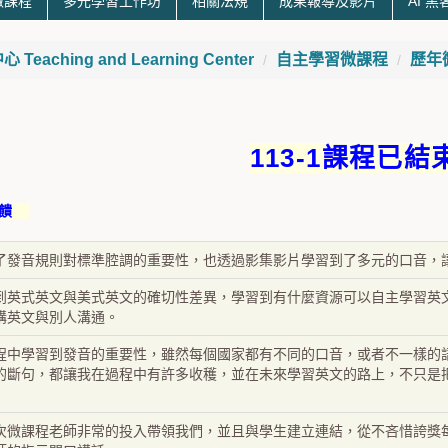
微課程
多元學習工作坊
相關法規
成果報導及影片
AI 
eaching and Learning Center
自主學習微課程
歷年
113-1課程已結
 饋
了發音規則對標準腔調的重要性，也透過影集影片學習到了多元的口音，
到英式英文與美式英文的確切性差異，學習到有什麼資源可以自主學習英
講英文與別人溝通。
程中學習到發音的重要性，雖然每個國家都有不同的口音，或者不一樣的
的斷句，都讓我在過程中有許多收穫，並在未來學習英文的路上，不只是
次微課程老師非常的投入帶領我們，並且與學生建立連結，從不吝惜誇獎