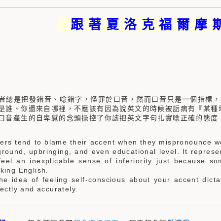
跟 著 夏 洛 克 福 爾 摩 
者總是把發錯音、唸錯字，怪罪於口音，然而口音只是一個指標，
是誰、你還來自哪裡，不應該有因為說英文的時候被詬病有『某種
口音產生的自卑感的念頭操控了你該把英文字句扎實唸正確的態度
ers tend to blame their accent when they mispronounce wo
round, upbringing, and even educational level. It repres
 feel an inexplicable sense of inferiority just because 
king English.
the idea of feeling self-conscious about your accent dic
ectly and accurately.