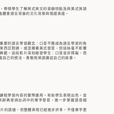
，帶領學生了解英式英文的音韻特點及與美式英語
能體會語言背後的文化背景與情感表達。
重要的語言學習觀念：口音不應成為語言學習的負
來西亞腔調，或混雜著美式發音，但這絲毫不影響
典範。這段影片深刻啟發學生：口音並非障礙，而
達自己的想法，勇敢用英語講述自己的故事。
課程學習內容的實際運用。有些學生表現出色，並
英辭典查詢台詞中的單字發音，進一步掌握語音細
上影片的語速，但整體表現已經進步許多。不僅單字更