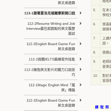
隨老
英文桌遊趣
5.
在本
113-1跟著夏洛克福爾摩斯開口說
學校
112-2Resume Writing and Job
6.
很喜
Interview贏在起跑點的英文履歷
謝謝
面試
7.
上課
說。
112-2English Board Game Fun
英文桌遊趣
8.
很開
112-2挑戰IELTS磨練寫作技能
9.
老師
是美
112-2擁抱英文影片的聽力口說技
巧
10.
對於
習音
112-1Magic English Mind「魔
英」傳腦
112-1English Board Game Fun
英文桌遊趣
課 程 照