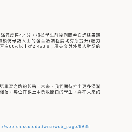
程滿意度達4.4分，根據學生前後測問卷自評結果顯
和模仿母語人士的發音語調程度均有所提升(聽力
影集內容有80%以上從2.4è3.8；用英文與外國人對話的
語學習之路的起點。未來，我們期待推出更多浸潤
相信，每位在課堂中勇敢開口的學生，將在未來的
s://web-ch.scu.edu.tw/sr/web_page/8988