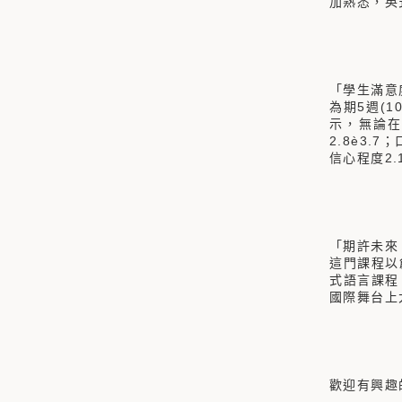
加熟悉，英
「學生滿意
為期5週(
示，無論在
2.8è3.
信心程度2.
「期許未來
這門課程以
式語言課程
國際舞台上
歡迎有興趣