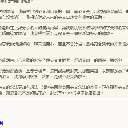
師的指示開口講話。
次微課程，我學會辨別發音和口音的不同，而發音是可以透過練習而矯正
完全沒教過），我相信對於未來的英文口說會有很大的幫助。
歡老師在上課分享名人的演講內容，讓我收穫很多值得學習的字彙和名言
老師開這堂課程，我覺得幫夏洛克配音是一個很新穎好玩的體驗。
內容老師講課輕鬆，聊天很開心，而且不會冷場。風格跟台灣老師差異很
心能藉由自己喜歡的影集了解英文並跟著一群認真向上的同學一通努力，
好活潑好熱情，且發音標準，這門課讓我對英文提起興趣，以前都是為了
語發音，我都學到很多，終於不是破台灣英語啦。
英文的念法更加有想法，知道英國與美國英文念法的差異。現在觀看英文
標；知道自己不足的點在於，對沒有s、es的單字會錯唸出。
 片