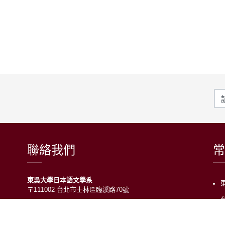
聯絡我們
常
東吳大學日本語文學系
〒111002 台北市士林區臨溪路70號
R1018室 | 學士班、進修學士班
R1002室 | 碩博士班