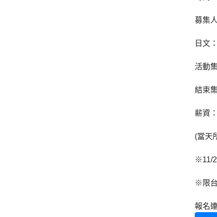
募集人
日文
活動集
結束集
薪資：N
(當天
※11
※限
報名連結：