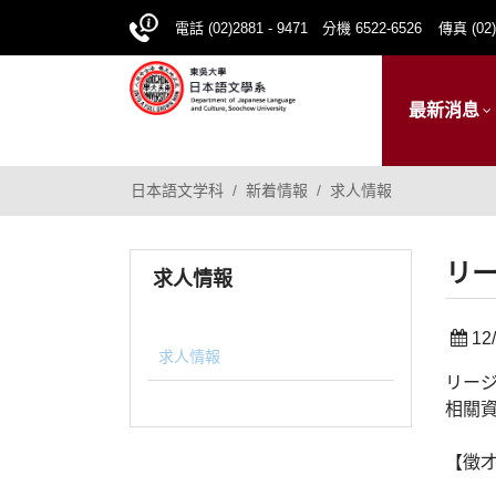
電話 (02)2881 - 9471 分機 6522-6526
傳真 (02)
最新消息
日本語文学科
新着情報
求人情報
リー
求人情報
12/
求人情報
リージ
相關
【徵