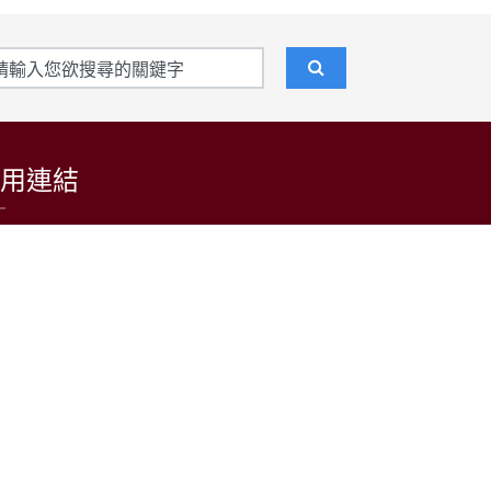
用連結
東吳大學招生資訊網
台灣日語教育學會
LARP at SCU 日語學習者語料庫
公益財團法人日本台灣交流協會台北事務所
中央通訊社
中央廣播電台(日本語)
台灣光華雜誌(日本語)