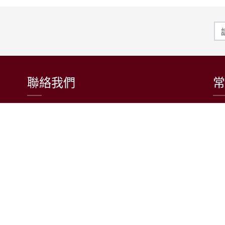
聯絡我們
常
東吳大學日本語文學系
〒111002 台北市士林區臨溪路70號
R1018室 | 學士班、進修學士班
R1002室 | 碩博士班
連絡電話：(02)2881-9471
學士班：分機 6522~6525
進修學士班：分機 6526
碩博士班：分機 6532
電子信箱：japanese@scu.edu.tw