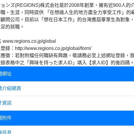
ョンズ(REGIONS)株式会社是於2008年創業，擁有近90
職・生涯，同時提供 「在想過人生的地方盡全力享受工作」的嶄
紹顧問公司。目前以「想在日本工作」的台灣應屆畢業生為對象
意足的就職。
ww.regions.co.jp/global
：http://www.regions.co.jp/global/form/
何應徵：若對附檔任何職缺有興趣，敬請務必至上述網址登錄，
錄表格中之「興味を持った求人ID」填入【求人ID】的後四碼
關網址
務介紹網頁
才資訊
關附件
缺訊息