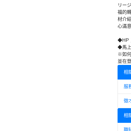
リージ
福的轉
材介
心滿
◆HP；w
◆馬上登錄
※如
並在登
相
服
徵
相
職