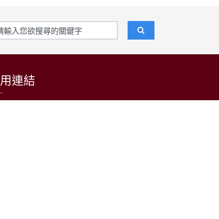
用連結
東吳大學招生資訊網
台灣日語教育學會
LARP at SCU 日語學習者語料庫
公益財團法人日本台灣交流協會台北事務所
中央通訊社
中央廣播電台(日本語)
台灣光華雜誌(日本語)