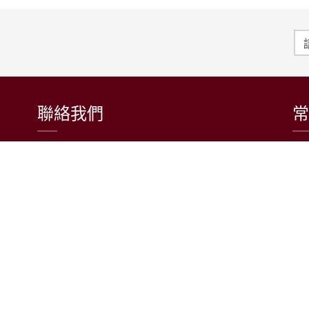
聯絡我們
常
東吳大學日本語文學系
〒111002 台北市士林區臨溪路70號
R1018室 | 學士班、進修學士班
R1002室 | 碩博士班
連絡電話：(02)2881-9471
學士班：分機 6522~6525
進修學士班：分機 6526
碩博士班：分機 6532
電子信箱：japanese@scu.edu.tw