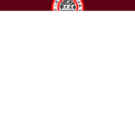
聯絡我們
東吳大學日本語文學系
〒111002 台北市士林區臨溪路70號
R1018室 | 學士班、進修學士班
R1002室 | 碩博士班
連絡電話：(02)2881-9471
學士班：分機 6522~6525
進修學士班：分機 6526