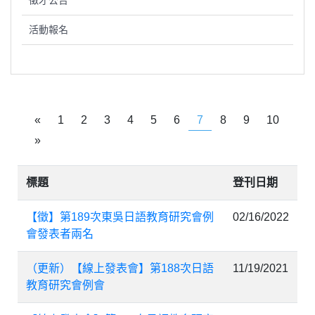
徵才公告
活動報名
«
1
2
3
4
5
6
7
8
9
10
»
標題
登刊日期
【徵】第189次東吳日語教育研究會例
02/16/2022
會發表者兩名
（更新）【線上發表會】第188次日語
11/19/2021
教育研究會例會