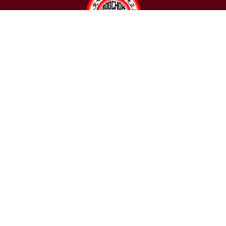
聯絡我們
東吳大學日本語文學系
〒111002 台北市士林區臨溪路70號
R1018室 | 學士班、進修學士班
R1002室 | 碩博士班
連絡電話：(02)2881-9471
學士班：分機 6522~6525
進修學士班：分機 6526