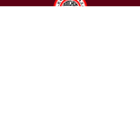
聯絡我們
東吳大學日本語文學系
〒111002 台北市士林區臨溪路70號
R1018室 | 學士班、進修學士班
R1002室 | 碩博士班
連絡電話：(02)2881-9471
學士班：分機 6522~6525
進修學士班：分機 6526