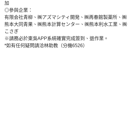
加
◎參與企業：
有限会社青柳、㈱アズマシティ開発、㈱再春館製薬所、㈱
熊本大同青果、㈱熊本計算センター、㈱熊本利水工業、㈱
こさぎ
※請務必於東吳APP系統確實完成簽到、退作業。
*如有任何疑問請洽林助教（分機6526）