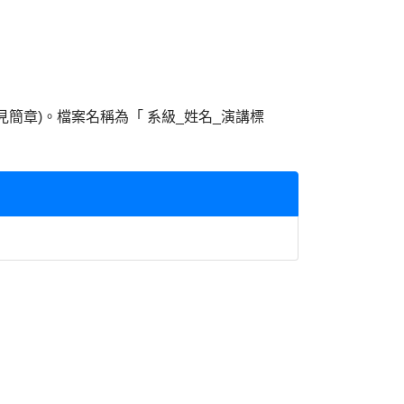
夾(請見簡章)。檔案名稱為「 系級_姓名_演講標