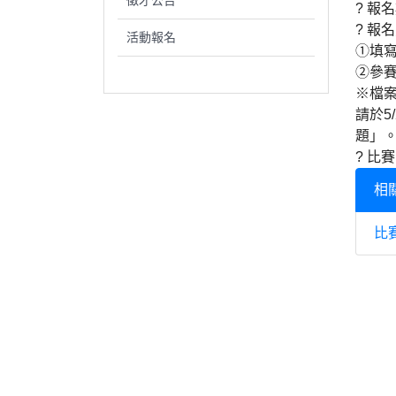
徵才公告
? 報
? 報
活動報名
①填寫報
②參賽
※檔
請於5
題」
? 比
相
比