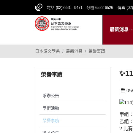
電話 (02)2881 - 9471 分機 6522-6526
傳真 (02)
最新消息
日本語文學系
最新消息
榮譽事蹟
✨1
榮譽事蹟
05/
系辦公告
學術活動
甲組：
榮譽事蹟
乙組：
? 比