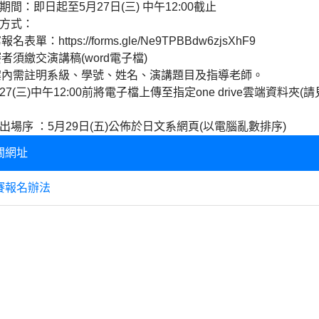
名期間：即日起至5月27日(三) 中午12:00截止
名方式：
名表單：https://forms.gle/Ne9TPBBdw6zjsXhF9
者須繳交演講稿(word電子檔)
案內需註明系級、學號、姓名、演講題目及指導老師。
/27(三)中午12:00前將電子檔上傳至指定one drive雲端資料
。
賽出場序 ：5月29日(五)公佈於日文系網頁(以電腦亂數排序)
關網址
賽報名辦法