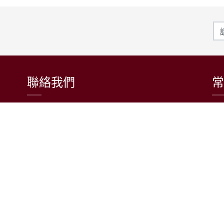
聯絡我們
常
東吳大學日本語文學系
〒111002 台北市士林區臨溪路70號
R1018室 | 學士班、進修學士班
R1002室 | 碩博士班
連絡電話：(02)2881-9471
學士班：分機 6522~6525
進修學士班：分機 6526
碩博士班：分機 6532
電子信箱：japanese@scu.edu.tw