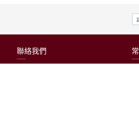
聯絡我們
常
東吳大學日本語文學系
〒111002 台北市士林區臨溪路70號
R1018室 | 學士班、進修學士班
R1002室 | 碩博士班
連絡電話：(02)2881-9471
學士班：分機 6522~6525
進修學士班：分機 6526
碩博士班：分機 6532
電子信箱：japanese@scu.edu.tw