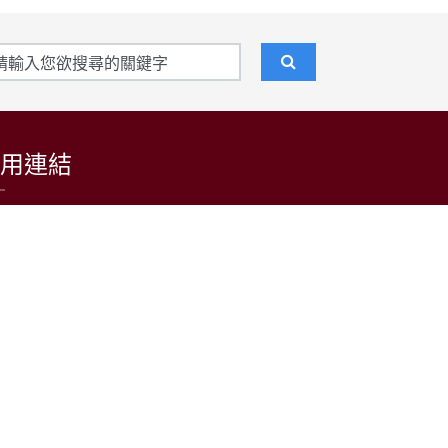
用連結
東吳大學招生資訊網
台灣日語教育學會
LARP at SCU 日語學習者語料庫
公益財團法人日本台灣交流協會台北事務所
中央通訊社
中央廣播電台(日本語)
台灣光華雜誌(日本語)