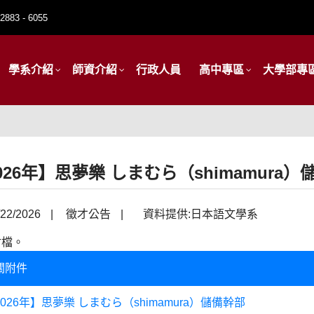
2883 - 6055
學系介紹
師資介紹
行政人員
高中專區
大學部專
026年】思夢樂 しまむら（shimamura）
22/2026
|
徵才公告
|
資料提供:日本語文學系
附檔。
關附件
026年】思夢樂 しまむら（shimamura）儲備幹部