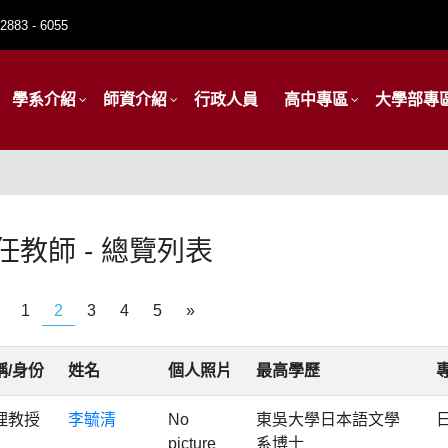
2883 - 6055
學系介紹
師資介紹
行政人員
高中專區
大學部專
任教師 - 總覽列表
1
2
3
4
5
»
稱/身份
姓名
個人照片
最高學歷
理教授
李毓清
No
東吳大學日本語文學
picture
系博士