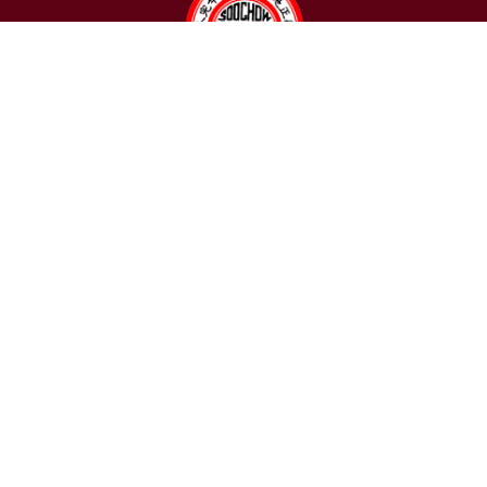
聯絡我們
東吳大學日本語文學系
〒111002 台北市士林區臨溪路70號
R1018室 | 學士班、進修學士班
R1002室 | 碩博士班
連絡電話：(02)2881-9471
學士班：分機 6522~6525
進修學士班：分機 6526